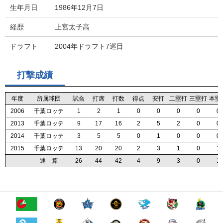
生年月日
1986年12月7日
経歴
上宮太子高
ドラフト
2004年ドラフト7巡目
打撃成績
年度
年度
年度
年度
所属球団
所属球団
所属球団
所属球団
試合
試合
試合
試合
打席
打席
打席
打席
打数
打数
打数
打数
得点
得点
得点
得点
安打
安打
安打
安打
二塁打
二塁打
二塁打
二塁打
三塁打
三塁打
三塁打
三塁打
本塁
本塁
本塁
本塁
2006
2006
2006
2006
千葉ロッテ
千葉ロッテ
千葉ロッテ
千葉ロッテ
1
1
1
1
2
2
2
2
1
1
1
1
0
0
0
0
0
0
0
0
0
0
0
0
0
0
0
0
0
0
0
0
2013
2013
2013
2013
千葉ロッテ
千葉ロッテ
千葉ロッテ
千葉ロッテ
9
9
9
9
17
17
17
17
16
16
16
16
2
2
2
2
5
5
5
5
2
2
2
2
0
0
0
0
0
0
0
0
2014
2014
2014
2014
千葉ロッテ
千葉ロッテ
千葉ロッテ
千葉ロッテ
3
3
3
3
5
5
5
5
5
5
5
5
0
0
0
0
1
1
1
1
0
0
0
0
0
0
0
0
0
0
0
0
2015
2015
2015
2015
千葉ロッテ
千葉ロッテ
千葉ロッテ
千葉ロッテ
13
13
13
13
20
20
20
20
20
20
20
20
2
2
2
2
3
3
3
3
1
1
1
1
0
0
0
0
1
1
1
1
通 算
通 算
通 算
通 算
26
26
26
26
44
44
44
44
42
42
42
42
4
4
4
4
9
9
9
9
3
3
3
3
0
0
0
0
1
1
1
1