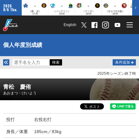
-
-
-
-
2026
8/6 Thu.
（横 浜）
（バンテリン）
（マツダ）
（京セラD大阪）
（みずほ
17:45
18:00
18:00
18:00
English
個人年度別成績
条件追加
2025年シーズン終了時
青松 慶侑
あおまつ・けいよう
投打
右投右打
身長／体重
185cm／83kg