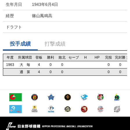
生年月日
1943年6月4日
経歴
篠山鳳鳴高
ドラフト
投手成績
打撃成績
年度
年度
年度
年度
所属球団
所属球団
所属球団
所属球団
登板
登板
登板
登板
勝利
勝利
勝利
勝利
敗北
敗北
敗北
敗北
セーブ
セーブ
セーブ
セーブ
H
H
H
H
HP
HP
HP
HP
完投
完投
完投
完投
完封勝
完封勝
完封勝
完封勝
無
無
無
無
1963
1963
1963
1963
大 毎
大 毎
大 毎
大 毎
4
4
4
4
0
0
0
0
0
0
0
0
0
0
0
0
0
0
0
0
通 算
通 算
通 算
通 算
4
4
4
4
0
0
0
0
0
0
0
0
0
0
0
0
0
0
0
0