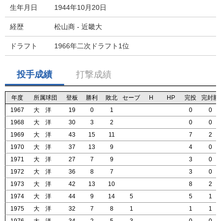
生年月日
1944年10月20日
経歴
松山商 - 近畿大
ドラフト
1966年二次ドラフト1位
投手成績
打撃成績
年度
年度
年度
年度
所属球団
所属球団
所属球団
所属球団
登板
登板
登板
登板
勝利
勝利
勝利
勝利
敗北
敗北
敗北
敗北
セーブ
セーブ
セーブ
セーブ
H
H
H
H
HP
HP
HP
HP
完投
完投
完投
完投
完封勝
完封勝
完封勝
完封勝
1967
1967
1967
1967
大 洋
大 洋
大 洋
大 洋
19
19
19
19
0
0
0
0
1
1
1
1
0
0
0
0
0
0
0
0
1968
1968
1968
1968
大 洋
大 洋
大 洋
大 洋
30
30
30
30
3
3
3
3
2
2
2
2
0
0
0
0
0
0
0
0
1969
1969
1969
1969
大 洋
大 洋
大 洋
大 洋
43
43
43
43
15
15
15
15
11
11
11
11
7
7
7
7
2
2
2
2
1970
1970
1970
1970
大 洋
大 洋
大 洋
大 洋
37
37
37
37
13
13
13
13
9
9
9
9
4
4
4
4
0
0
0
0
1971
1971
1971
1971
大 洋
大 洋
大 洋
大 洋
27
27
27
27
7
7
7
7
9
9
9
9
3
3
3
3
0
0
0
0
1972
1972
1972
1972
大 洋
大 洋
大 洋
大 洋
36
36
36
36
8
8
8
8
7
7
7
7
3
3
3
3
0
0
0
0
1973
1973
1973
1973
大 洋
大 洋
大 洋
大 洋
42
42
42
42
13
13
13
13
10
10
10
10
8
8
8
8
2
2
2
2
1974
1974
1974
1974
大 洋
大 洋
大 洋
大 洋
44
44
44
44
9
9
9
9
14
14
14
14
5
5
5
5
5
5
5
5
1
1
1
1
1975
1975
1975
1975
大 洋
大 洋
大 洋
大 洋
32
32
32
32
7
7
7
7
8
8
8
8
1
1
1
1
1
1
1
1
1
1
1
1