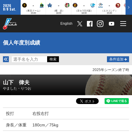
-
-
-
-
2026
8/8 Sat.
（東京ドーム）
（横 浜）
（京セラD大阪）
（エスコンＦ）
（
15:00
18:00
18:00
15:00
English
個人年度別成績
条件追加
2025年シーズン終了時
山下 律夫
やました・りつお
投打
右投右打
身長／体重
180cm／75kg