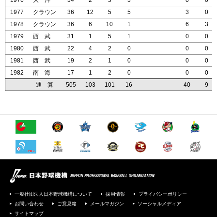
1976
1976
1976
1976
大 洋
大 洋
大 洋
大 洋
34
34
34
34
2
2
2
2
5
5
5
5
3
3
3
3
0
0
0
0
0
0
0
0
1977
1977
1977
1977
クラウン
クラウン
クラウン
クラウン
36
36
36
36
12
12
12
12
5
5
5
5
5
5
5
5
3
3
3
3
0
0
0
0
1978
1978
1978
1978
クラウン
クラウン
クラウン
クラウン
36
36
36
36
6
6
6
6
10
10
10
10
1
1
1
1
6
6
6
6
3
3
3
3
1979
1979
1979
1979
西 武
西 武
西 武
西 武
31
31
31
31
1
1
1
1
5
5
5
5
1
1
1
1
0
0
0
0
0
0
0
0
1980
1980
1980
1980
西 武
西 武
西 武
西 武
22
22
22
22
4
4
4
4
2
2
2
2
0
0
0
0
0
0
0
0
0
0
0
0
1981
1981
1981
1981
西 武
西 武
西 武
西 武
19
19
19
19
2
2
2
2
1
1
1
1
0
0
0
0
0
0
0
0
0
0
0
0
1982
1982
1982
1982
南 海
南 海
南 海
南 海
17
17
17
17
1
1
1
1
2
2
2
2
0
0
0
0
0
0
0
0
0
0
0
0
通 算
通 算
通 算
通 算
505
505
505
505
103
103
103
103
101
101
101
101
16
16
16
16
40
40
40
40
9
9
9
9
一般社団法人日本野球機構について
採用情報
プライバシーポリシー
お問い合わせ
ご意見箱
メールマガジン
ソーシャルメディア
サイトマップ