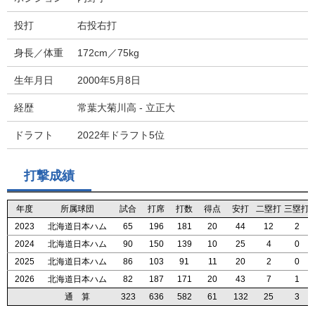
投打
右投右打
身長／体重
172cm／75kg
生年月日
2000年5月8日
経歴
常葉大菊川高 - 立正大
ドラフト
2022年ドラフト5位
打撃成績
年度
年度
年度
年度
所属球団
所属球団
所属球団
所属球団
試合
試合
試合
試合
打席
打席
打席
打席
打数
打数
打数
打数
得点
得点
得点
得点
安打
安打
安打
安打
二塁打
二塁打
二塁打
二塁打
三塁打
三塁打
三塁打
三塁打
2023
2023
2023
2023
北海道日本ハム
北海道日本ハム
北海道日本ハム
北海道日本ハム
65
65
65
65
196
196
196
196
181
181
181
181
20
20
20
20
44
44
44
44
12
12
12
12
2
2
2
2
2024
2024
2024
2024
北海道日本ハム
北海道日本ハム
北海道日本ハム
北海道日本ハム
90
90
90
90
150
150
150
150
139
139
139
139
10
10
10
10
25
25
25
25
4
4
4
4
0
0
0
0
2025
2025
2025
2025
北海道日本ハム
北海道日本ハム
北海道日本ハム
北海道日本ハム
86
86
86
86
103
103
103
103
91
91
91
91
11
11
11
11
20
20
20
20
2
2
2
2
0
0
0
0
2026
2026
2026
2026
北海道日本ハム
北海道日本ハム
北海道日本ハム
北海道日本ハム
82
82
82
82
187
187
187
187
171
171
171
171
20
20
20
20
43
43
43
43
7
7
7
7
1
1
1
1
通 算
通 算
通 算
通 算
323
323
323
323
636
636
636
636
582
582
582
582
61
61
61
61
132
132
132
132
25
25
25
25
3
3
3
3