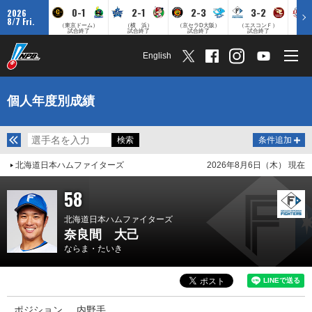
0-1
2-1
2-3
3-2
2026
8/7 Fri.
（東京ドーム）
（横 浜）
（京セラD大阪）
（エスコンＦ）
（
試合終了
試合終了
試合終了
試合終了
English
個人年度別成績
条件追加
北海道日本ハムファイターズ
2026年8月6日（木） 現在
58
北海道日本ハムファイターズ
奈良間 大己
ならま・たいき
ポジション
内野手