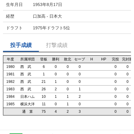
生年月日
1953年8月17日
経歴
口加高 - 日本大
ドラフト
1975年ドラフト5位
投手成績
打撃成績
年度
年度
年度
年度
所属球団
所属球団
所属球団
所属球団
登板
登板
登板
登板
勝利
勝利
勝利
勝利
敗北
敗北
敗北
敗北
セーブ
セーブ
セーブ
セーブ
H
H
H
H
HP
HP
HP
HP
完投
完投
完投
完投
完封勝
完封勝
完封勝
完封勝
1980
1980
1980
1980
西 武
西 武
西 武
西 武
6
6
6
6
0
0
0
0
0
0
0
0
0
0
0
0
0
0
0
0
0
0
0
0
1981
1981
1981
1981
西 武
西 武
西 武
西 武
1
1
1
1
0
0
0
0
0
0
0
0
0
0
0
0
0
0
0
0
0
0
0
0
1982
1982
1982
1982
西 武
西 武
西 武
西 武
21
21
21
21
1
1
1
1
0
0
0
0
0
0
0
0
0
0
0
0
0
0
0
0
1983
1983
1983
1983
西 武
西 武
西 武
西 武
26
26
26
26
2
2
2
2
0
0
0
0
1
1
1
1
0
0
0
0
0
0
0
0
1984
1984
1984
1984
日本ハム
日本ハム
日本ハム
日本ハム
10
10
10
10
1
1
1
1
1
1
1
1
2
2
2
2
0
0
0
0
0
0
0
0
1985
1985
1985
1985
横浜大洋
横浜大洋
横浜大洋
横浜大洋
11
11
11
11
0
0
0
0
1
1
1
1
0
0
0
0
0
0
0
0
0
0
0
0
通 算
通 算
通 算
通 算
75
75
75
75
4
4
4
4
2
2
2
2
3
3
3
3
0
0
0
0
0
0
0
0