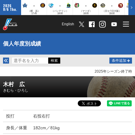
-
-
-
-
2026
8/6 Thu.
（横 浜）
（バンテリン）
（マツダ）
（京セラD大阪）
（みずほ
17:45
18:00
18:00
18:00
English
個人年度別成績
条件追加
2025年シーズン終了時
木村 広
きむら・ひろし
投打
右投右打
身長／体重
182cm／81kg