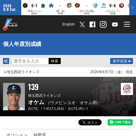
6-1
-
-
0-6
2026
8/8 Sat.
（東京ドーム）
（横 浜）
（京セラD大阪）
（エスコンＦ）
（
6回表
18:00
18:00
7回裏
English
個人年度別成績
条件追加
埼玉西武ライオンズ
2026年8月7日（金） 現在
139
埼玉西武ライオンズ
オケム
（ウメビンユオ オケム明）
おけむ（うめびんゆお・おけむめい）
ポジション
外野手