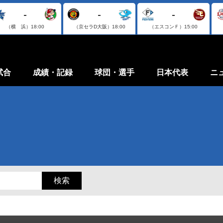
-
-
-
（横 浜）
18:00
（京セラD大阪）
18:00
（エスコンＦ）
15:00
試合
成績・記録
球団・選手
日本代表
ニ