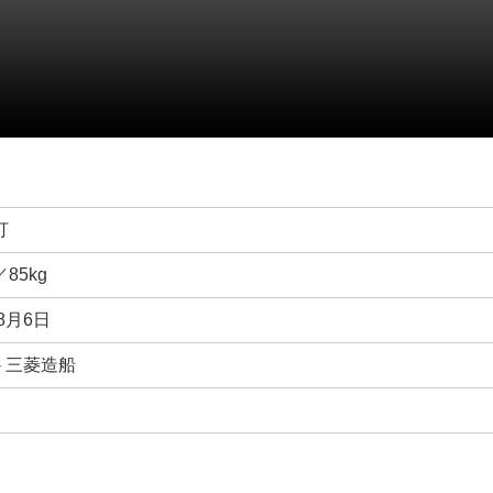
打
／85kg
年8月6日
- 三菱造船