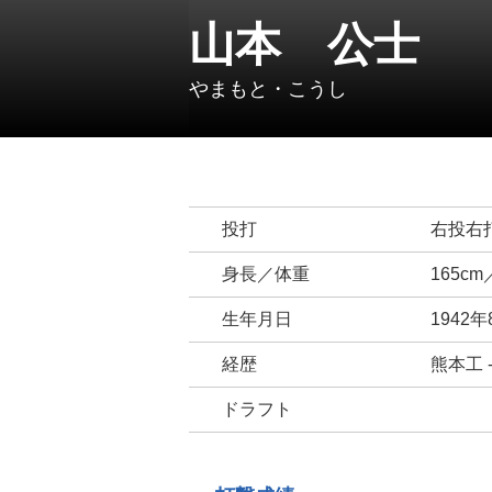
山本 公士
やまもと・こうし
投打
右投右
身長／体重
165cm
生年月日
1942
経歴
熊本工 
ドラフト