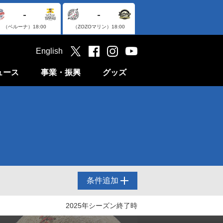
-
-
（ベルーナ）
18:00
（ZOZOマリン）
18:00
English
ュース
事業・振興
グッズ
条件追加
2025年シーズン終了時