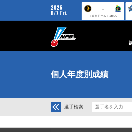
2026
-
8/7 Fri.
（東京ドーム）
18:00
個人年度別成績
選手検索