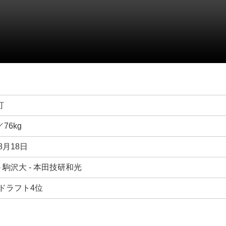
打
／76kg
8月18日
- 駒沢大 - 本田技研和光
年ドラフト4位