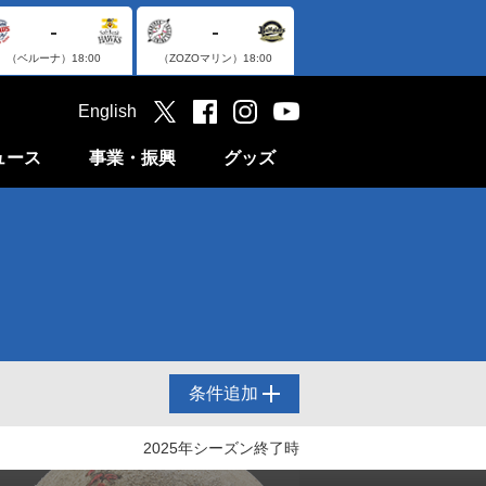
-
-
（ベルーナ）
18:00
（ZOZOマリン）
18:00
English
ュース
事業・振興
グッズ
条件追加
2025年シーズン終了時