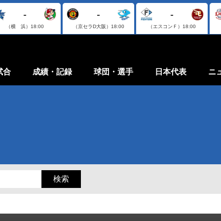
-
-
-
（横 浜）
18:00
（京セラD大阪）
18:00
（エスコンＦ）
18:00
試合
成績・記録
球団・選手
日本代表
ニ