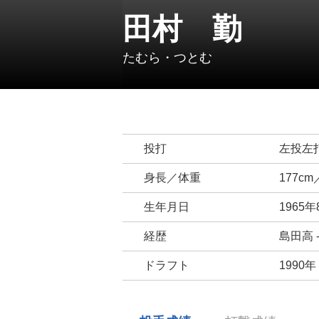
田村 勤
たむら・つとむ
投打
左投左
身長／体重
177cm
生年月日
1965年
経歴
島田高 
ドラフト
1990