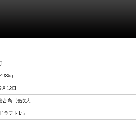
打
／98kg
9月12日
合高 - 法政大
年ドラフト1位