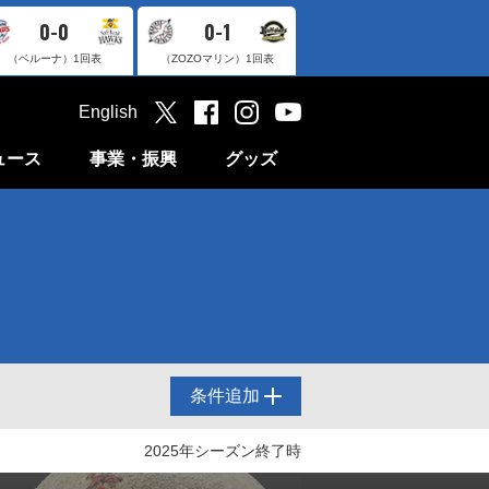
0-0
0-1
（ベルーナ）
1回表
（ZOZOマリン）
1回表
English
ュース
事業・振興
グッズ
条件追加
2025年シーズン終了時