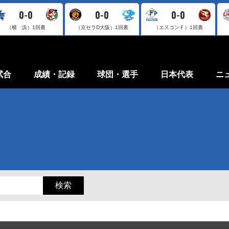
0-0
0-0
0-0
（横 浜）
1回裏
（京セラD大阪）
1回裏
（エスコンＦ）
1回裏
試合
成績・記録
球団・選手
日本代表
ニ