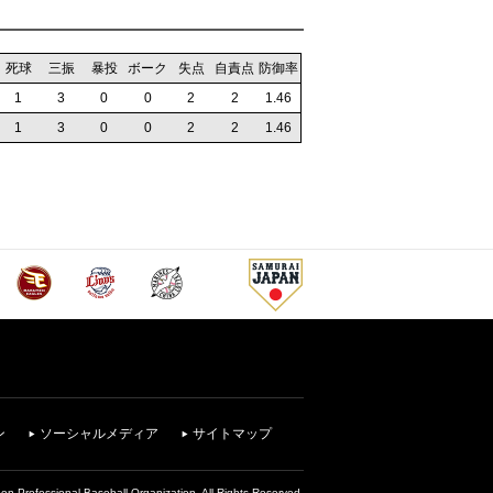
死球
三振
暴投
ボーク
失点
自責点
防御率
1
3
0
0
2
2
1.46
1
3
0
0
2
2
1.46
ン
ソーシャルメディア
サイトマップ
on Professional Baseball Organization. All Rights Reserved.