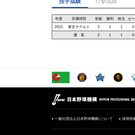
投手成績
打撃成績
年度
所属球団
登板
勝利
敗北
セー
2022
東京ヤクルト
2
1
1
0
通 算
2
1
1
0
一般社団法人日本野球機構について
採用情