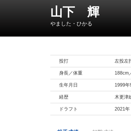
山下 輝
やました・ひかる
投打
左投左
身長／体重
188cm
生年月日
1999年
経歴
木更津総
ドラフト
2021