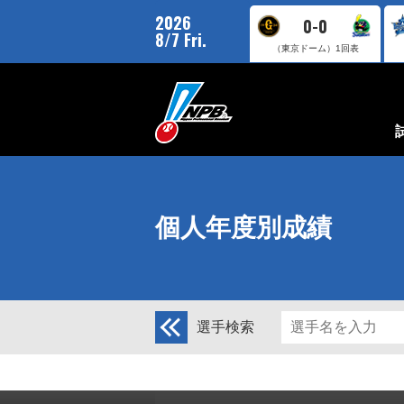
2026
0-0
8/7 Fri.
（東京ドーム）
1回表
個人年度別成績
選手検索