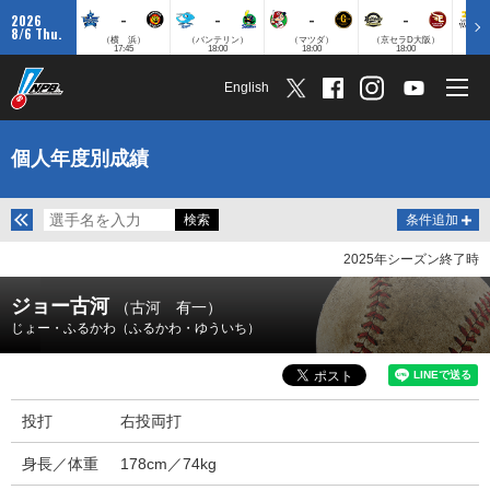
-
-
-
-
2026
8/6 Thu.
（横 浜）
（バンテリン）
（マツダ）
（京セラD大阪）
（みずほ
17:45
18:00
18:00
18:00
English
個人年度別成績
条件追加
2025年シーズン終了時
ジョー古河
（古河 有一）
じょー・ふるかわ（ふるかわ・ゆういち）
投打
右投両打
身長／体重
178cm／74kg