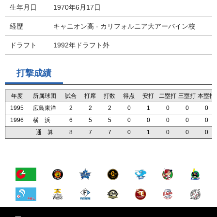
生年月日
1970年6月17日
経歴
キャニオン高 - カリフォルニア大アーバイン校
ドラフト
1992年ドラフト外
打撃成績
年度
年度
年度
年度
所属球団
所属球団
所属球団
所属球団
試合
試合
試合
試合
打席
打席
打席
打席
打数
打数
打数
打数
得点
得点
得点
得点
安打
安打
安打
安打
二塁打
二塁打
二塁打
二塁打
三塁打
三塁打
三塁打
三塁打
本塁打
本塁打
本塁打
本塁打
1995
1995
1995
1995
広島東洋
広島東洋
広島東洋
広島東洋
2
2
2
2
2
2
2
2
2
2
2
2
0
0
0
0
1
1
1
1
0
0
0
0
0
0
0
0
0
0
0
0
1996
1996
1996
1996
横 浜
横 浜
横 浜
横 浜
6
6
6
6
5
5
5
5
5
5
5
5
0
0
0
0
0
0
0
0
0
0
0
0
0
0
0
0
0
0
0
0
通 算
通 算
通 算
通 算
8
8
8
8
7
7
7
7
7
7
7
7
0
0
0
0
1
1
1
1
0
0
0
0
0
0
0
0
0
0
0
0