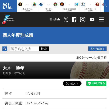
-
-
-
-
2026
8/7 Fri.
（東京ドーム）
（横 浜）
（京セラD大阪）
（エスコンＦ）
（
18:00
18:00
18:00
18:00
English
個人年度別成績
条件追加
2025年シーズン終了時
大木 勝年
おおき・かつとし
投打
右投右打
身長／体重
174cm／74kg