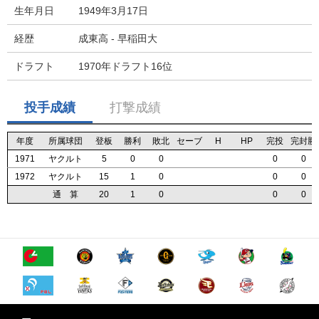
生年月日
1949年3月17日
経歴
成東高 - 早稲田大
ドラフト
1970年ドラフト16位
投手成績
打撃成績
年度
年度
年度
年度
所属球団
所属球団
所属球団
所属球団
登板
登板
登板
登板
勝利
勝利
勝利
勝利
敗北
敗北
敗北
敗北
セーブ
セーブ
セーブ
セーブ
H
H
H
H
HP
HP
HP
HP
完投
完投
完投
完投
完封勝
完封勝
完封勝
完封勝
1971
1971
1971
1971
ヤクルト
ヤクルト
ヤクルト
ヤクルト
5
5
5
5
0
0
0
0
0
0
0
0
0
0
0
0
0
0
0
0
1972
1972
1972
1972
ヤクルト
ヤクルト
ヤクルト
ヤクルト
15
15
15
15
1
1
1
1
0
0
0
0
0
0
0
0
0
0
0
0
通 算
通 算
通 算
通 算
20
20
20
20
1
1
1
1
0
0
0
0
0
0
0
0
0
0
0
0