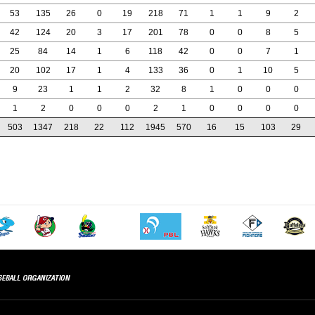
53
135
26
0
19
218
71
1
1
9
2
42
124
20
3
17
201
78
0
0
8
5
25
84
14
1
6
118
42
0
0
7
1
20
102
17
1
4
133
36
0
1
10
5
9
23
1
1
2
32
8
1
0
0
0
1
2
0
0
0
2
1
0
0
0
0
503
1347
218
22
112
1945
570
16
15
103
29