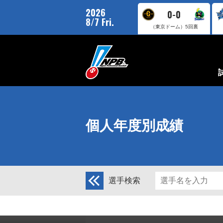
2026
0-0
8/7 Fri.
（東京ドーム）
5回裏
個人年度別成績
選手検索