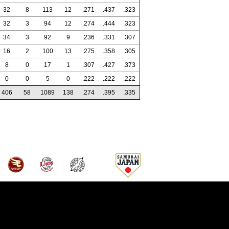
32
8
113
12
.271
.437
.323
32
3
94
12
.274
.444
.323
34
3
92
9
.236
.331
.307
16
2
100
13
.275
.358
.305
8
0
17
1
.307
.427
.373
0
0
5
0
.222
.222
.222
406
58
1089
138
.274
.395
.335