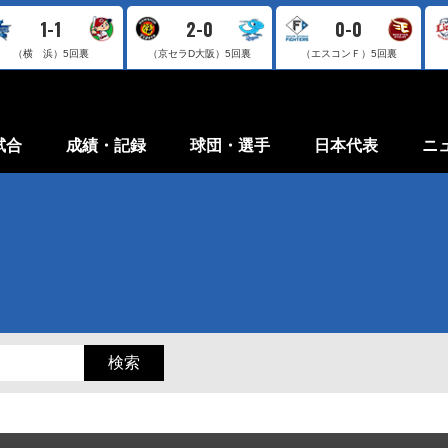
1-1
2-0
0-0
（横 浜）
5回裏
（京セラD大阪）
5回裏
（エスコンＦ）
5回裏
試合
成績・記録
球団・選手
日本代表
ニ