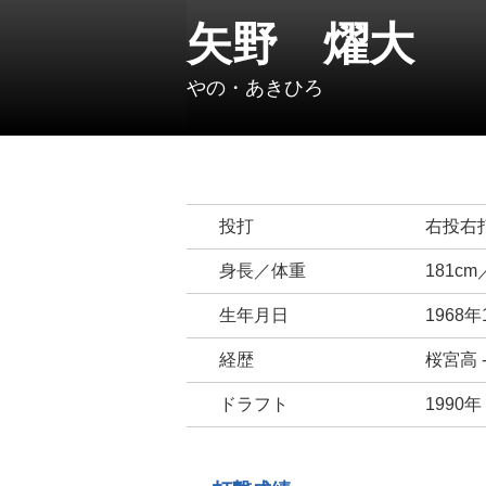
矢野 燿大
やの・あきひろ
投打
右投右
身長／体重
181cm
生年月日
1968年
経歴
桜宮高 
ドラフト
1990