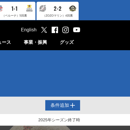
1-1
2-2
（ベルーナ）
5回裏
（ZOZOマリン）
4回裏
English
ュース
事業・振興
グッズ
条件追加
2025年シーズン終了時