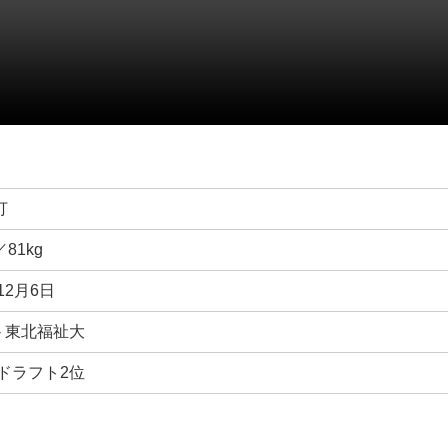
打
／81kg
12月6日
- 東北福祉大
年ドラフト2位