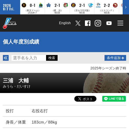
0-1
2-1
2-1
2-2
2026
8/7 Fri.
（東京ドーム）
（横 浜）
（京セラD大阪）
（エスコンＦ）
（
試合終了
9回表
9回表
9回表
English
個人年度別成績
条件追加
2025年シーズン終了時
三浦 大輔
みうら・だいすけ
投打
右投右打
身長／体重
183cm／88kg