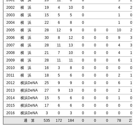
2001
2001
2001
2001
横 浜
横 浜
横 浜
横 浜
26
26
26
26
11
11
11
11
6
6
6
6
0
0
0
0
5
5
5
5
2
2
2
2
2002
2002
2002
2002
横 浜
横 浜
横 浜
横 浜
19
19
19
19
4
4
4
4
10
10
10
10
0
0
0
0
4
4
4
4
2
2
2
2
2003
2003
2003
2003
横 浜
横 浜
横 浜
横 浜
15
15
15
15
5
5
5
5
5
5
5
5
0
0
0
0
1
1
1
1
0
0
0
0
2004
2004
2004
2004
横 浜
横 浜
横 浜
横 浜
22
22
22
22
6
6
6
6
8
8
8
8
0
0
0
0
1
1
1
1
0
0
0
0
2005
2005
2005
2005
横 浜
横 浜
横 浜
横 浜
28
28
28
28
12
12
12
12
9
9
9
9
0
0
0
0
0
0
0
0
0
0
0
0
10
10
10
10
2
2
2
2
2006
2006
2006
2006
横 浜
横 浜
横 浜
横 浜
30
30
30
30
8
8
8
8
12
12
12
12
0
0
0
0
0
0
0
0
0
0
0
0
9
9
9
9
3
3
3
3
2007
2007
2007
2007
横 浜
横 浜
横 浜
横 浜
28
28
28
28
11
11
11
11
13
13
13
13
0
0
0
0
0
0
0
0
0
0
0
0
4
4
4
4
3
3
3
3
2008
2008
2008
2008
横 浜
横 浜
横 浜
横 浜
21
21
21
21
7
7
7
7
10
10
10
10
0
0
0
0
0
0
0
0
0
0
0
0
4
4
4
4
1
1
1
1
2009
2009
2009
2009
横 浜
横 浜
横 浜
横 浜
28
28
28
28
11
11
11
11
11
11
11
11
0
0
0
0
0
0
0
0
0
0
0
0
6
6
6
6
1
1
1
1
2010
2010
2010
2010
横 浜
横 浜
横 浜
横 浜
16
16
16
16
3
3
3
3
8
8
8
8
0
0
0
0
0
0
0
0
0
0
0
0
0
0
0
0
0
0
0
0
2011
2011
2011
2011
横 浜
横 浜
横 浜
横 浜
18
18
18
18
5
5
5
5
6
6
6
6
0
0
0
0
0
0
0
0
0
0
0
0
2
2
2
2
1
1
1
1
2012
2012
2012
2012
横浜DeNA
横浜DeNA
横浜DeNA
横浜DeNA
25
25
25
25
9
9
9
9
9
9
9
9
0
0
0
0
0
0
0
0
0
0
0
0
6
6
6
6
1
1
1
1
2013
2013
2013
2013
横浜DeNA
横浜DeNA
横浜DeNA
横浜DeNA
27
27
27
27
9
9
9
9
13
13
13
13
0
0
0
0
0
0
0
0
0
0
0
0
2
2
2
2
1
1
1
1
2014
2014
2014
2014
横浜DeNA
横浜DeNA
横浜DeNA
横浜DeNA
15
15
15
15
5
5
5
5
6
6
6
6
0
0
0
0
0
0
0
0
0
0
0
0
1
1
1
1
0
0
0
0
2015
2015
2015
2015
横浜DeNA
横浜DeNA
横浜DeNA
横浜DeNA
17
17
17
17
6
6
6
6
6
6
6
6
0
0
0
0
0
0
0
0
0
0
0
0
0
0
0
0
0
0
0
0
2016
2016
2016
2016
横浜DeNA
横浜DeNA
横浜DeNA
横浜DeNA
3
3
3
3
0
0
0
0
3
3
3
3
0
0
0
0
0
0
0
0
0
0
0
0
0
0
0
0
0
0
0
0
通 算
通 算
通 算
通 算
535
535
535
535
172
172
172
172
184
184
184
184
0
0
0
0
0
0
0
0
0
0
0
0
78
78
78
78
23
23
23
23