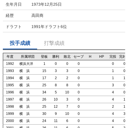
生年月日
1973年12月25日
経歴
高田商
ドラフト
1991年ドラフト6位
投手成績
打撃成績
年度
年度
年度
年度
所属球団
所属球団
所属球団
所属球団
登板
登板
登板
登板
勝利
勝利
勝利
勝利
敗北
敗北
敗北
敗北
セーブ
セーブ
セーブ
セーブ
H
H
H
H
HP
HP
HP
HP
完投
完投
完投
完投
完封
完封
完封
完封
1992
1992
1992
1992
横浜大洋
横浜大洋
横浜大洋
横浜大洋
1
1
1
1
0
0
0
0
0
0
0
0
0
0
0
0
0
0
0
0
0
0
0
0
1993
1993
1993
1993
横 浜
横 浜
横 浜
横 浜
15
15
15
15
3
3
3
3
3
3
3
3
0
0
0
0
1
1
1
1
0
0
0
0
1994
1994
1994
1994
横 浜
横 浜
横 浜
横 浜
17
17
17
17
2
2
2
2
2
2
2
2
0
0
0
0
1
1
1
1
1
1
1
1
1995
1995
1995
1995
横 浜
横 浜
横 浜
横 浜
25
25
25
25
8
8
8
8
8
8
8
8
0
0
0
0
3
3
3
3
0
0
0
0
1996
1996
1996
1996
横 浜
横 浜
横 浜
横 浜
34
34
34
34
5
5
5
5
10
10
10
10
0
0
0
0
4
4
4
4
0
0
0
0
1997
1997
1997
1997
横 浜
横 浜
横 浜
横 浜
26
26
26
26
10
10
10
10
3
3
3
3
0
0
0
0
4
4
4
4
1
1
1
1
1998
1998
1998
1998
横 浜
横 浜
横 浜
横 浜
25
25
25
25
12
12
12
12
7
7
7
7
0
0
0
0
2
2
2
2
1
1
1
1
1999
1999
1999
1999
横 浜
横 浜
横 浜
横 浜
30
30
30
30
9
9
9
9
10
10
10
10
0
0
0
0
4
4
4
4
3
3
3
3
2000
2000
2000
2000
横 浜
横 浜
横 浜
横 浜
24
24
24
24
11
11
11
11
6
6
6
6
0
0
0
0
4
4
4
4
0
0
0
0