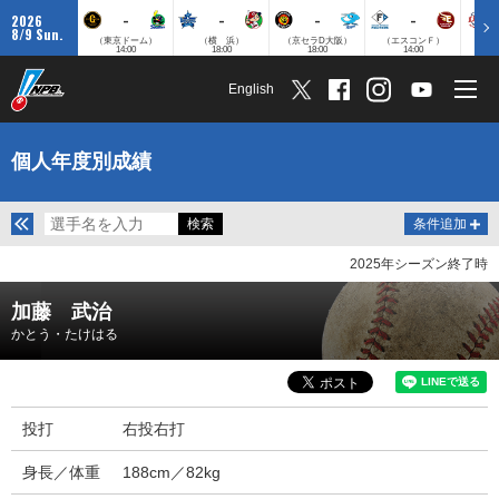
-
-
-
-
2026
8/9 Sun.
（東京ドーム）
（横 浜）
（京セラD大阪）
（エスコンＦ）
（
14:00
18:00
18:00
14:00
English
個人年度別成績
条件追加
2025年シーズン終了時
加藤 武治
かとう・たけはる
投打
右投右打
身長／体重
188cm／82kg