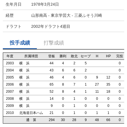
生年月日
1978年3月24日
経歴
山形南高 - 東京学芸大 - 三菱ふそう川崎
ドラフト
2002年ドラフト4巡目
投手成績
打撃成績
年度
年度
年度
年度
所属球団
所属球団
所属球団
所属球団
登板
登板
登板
登板
勝利
勝利
勝利
勝利
敗北
敗北
敗北
敗北
セーブ
セーブ
セーブ
セーブ
H
H
H
H
HP
HP
HP
HP
完投
完投
完投
完投
2003
2003
2003
2003
横 浜
横 浜
横 浜
横 浜
44
44
44
44
4
4
4
4
2
2
2
2
5
5
5
5
0
0
0
0
2004
2004
2004
2004
横 浜
横 浜
横 浜
横 浜
43
43
43
43
6
6
6
6
6
6
6
6
2
2
2
2
0
0
0
0
2005
2005
2005
2005
横 浜
横 浜
横 浜
横 浜
46
46
46
46
4
4
4
4
6
6
6
6
0
0
0
0
9
9
9
9
12
12
12
12
0
0
0
0
2006
2006
2006
2006
横 浜
横 浜
横 浜
横 浜
65
65
65
65
8
8
8
8
7
7
7
7
1
1
1
1
27
27
27
27
35
35
35
35
0
0
0
0
2007
2007
2007
2007
横 浜
横 浜
横 浜
横 浜
52
52
52
52
8
8
8
8
4
4
4
4
1
1
1
1
11
11
11
11
18
18
18
18
0
0
0
0
2008
2008
2008
2008
横 浜
横 浜
横 浜
横 浜
14
14
14
14
0
0
0
0
1
1
1
1
0
0
0
0
0
0
0
0
0
0
0
0
0
0
0
0
2009
2009
2009
2009
横 浜
横 浜
横 浜
横 浜
9
9
9
9
0
0
0
0
1
1
1
1
0
0
0
0
0
0
0
0
0
0
0
0
0
0
0
0
2010
2010
2010
2010
北海道日本ハム
北海道日本ハム
北海道日本ハム
北海道日本ハム
21
21
21
21
0
0
0
0
1
1
1
1
0
0
0
0
1
1
1
1
1
1
1
1
0
0
0
0
通 算
通 算
通 算
通 算
294
294
294
294
30
30
30
30
28
28
28
28
9
9
9
9
48
48
48
48
66
66
66
66
0
0
0
0