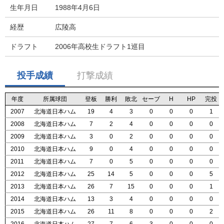
生年月日
1988年4月6日
経歴
広陵高
ドラフト
2006年高校生ドラフト1巡目
投手成績
打撃成績
年度
年度
年度
年度
所属球団
所属球団
所属球団
所属球団
登板
登板
登板
登板
勝利
勝利
勝利
勝利
敗北
敗北
敗北
敗北
セーブ
セーブ
セーブ
セーブ
H
H
H
H
HP
HP
HP
HP
完投
完投
完投
完投
2007
2007
2007
2007
北海道日本ハム
北海道日本ハム
北海道日本ハム
北海道日本ハム
19
19
19
19
4
4
4
4
3
3
3
3
0
0
0
0
0
0
0
0
0
0
0
0
1
1
1
1
2008
2008
2008
2008
北海道日本ハム
北海道日本ハム
北海道日本ハム
北海道日本ハム
7
7
7
7
2
2
2
2
4
4
4
4
0
0
0
0
0
0
0
0
0
0
0
0
0
0
0
0
2009
2009
2009
2009
北海道日本ハム
北海道日本ハム
北海道日本ハム
北海道日本ハム
3
3
3
3
0
0
0
0
2
2
2
2
0
0
0
0
0
0
0
0
0
0
0
0
0
0
0
0
2010
2010
2010
2010
北海道日本ハム
北海道日本ハム
北海道日本ハム
北海道日本ハム
9
9
9
9
0
0
0
0
4
4
4
4
0
0
0
0
0
0
0
0
0
0
0
0
0
0
0
0
2011
2011
2011
2011
北海道日本ハム
北海道日本ハム
北海道日本ハム
北海道日本ハム
7
7
7
7
0
0
0
0
5
5
5
5
0
0
0
0
0
0
0
0
0
0
0
0
0
0
0
0
2012
2012
2012
2012
北海道日本ハム
北海道日本ハム
北海道日本ハム
北海道日本ハム
25
25
25
25
14
14
14
14
5
5
5
5
0
0
0
0
0
0
0
0
0
0
0
0
5
5
5
5
2013
2013
2013
2013
北海道日本ハム
北海道日本ハム
北海道日本ハム
北海道日本ハム
26
26
26
26
7
7
7
7
15
15
15
15
0
0
0
0
0
0
0
0
0
0
0
0
1
1
1
1
2014
2014
2014
2014
北海道日本ハム
北海道日本ハム
北海道日本ハム
北海道日本ハム
13
13
13
13
3
3
3
3
4
4
4
4
0
0
0
0
0
0
0
0
0
0
0
0
0
0
0
0
2015
2015
2015
2015
北海道日本ハム
北海道日本ハム
北海道日本ハム
北海道日本ハム
26
26
26
26
11
11
11
11
8
8
8
8
0
0
0
0
0
0
0
0
0
0
0
0
2
2
2
2