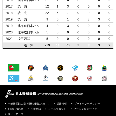
2016
2016
2016
2016
北海道日本ハム
北海道日本ハム
北海道日本ハム
北海道日本ハム
27
27
27
27
7
7
7
7
6
6
6
6
3
3
3
3
0
0
0
0
0
0
0
0
0
0
0
0
2017
2017
2017
2017
読 売
読 売
読 売
読 売
12
12
12
12
1
1
1
1
3
3
3
3
0
0
0
0
0
0
0
0
0
0
0
0
0
0
0
0
2018
2018
2018
2018
読 売
読 売
読 売
読 売
22
22
22
22
6
6
6
6
7
7
7
7
0
0
0
0
0
0
0
0
0
0
0
0
0
0
0
0
2019
2019
2019
2019
読 売
読 売
読 売
読 売
9
9
9
9
0
0
0
0
1
1
1
1
0
0
0
0
3
3
3
3
3
3
3
3
0
0
0
0
2019
2019
2019
2019
北海道日本ハム
北海道日本ハム
北海道日本ハム
北海道日本ハム
4
4
4
4
0
0
0
0
3
3
3
3
0
0
0
0
0
0
0
0
0
0
0
0
0
0
0
0
2020
2020
2020
2020
北海道日本ハム
北海道日本ハム
北海道日本ハム
北海道日本ハム
5
5
5
5
0
0
0
0
0
0
0
0
0
0
0
0
0
0
0
0
0
0
0
0
0
0
0
0
2021
2021
2021
2021
埼玉西武
埼玉西武
埼玉西武
埼玉西武
5
5
5
5
0
0
0
0
0
0
0
0
0
0
0
0
0
0
0
0
0
0
0
0
0
0
0
0
通 算
通 算
通 算
通 算
219
219
219
219
55
55
55
55
70
70
70
70
3
3
3
3
3
3
3
3
3
3
3
3
9
9
9
9
一般社団法人日本野球機構について
採用情報
プライバシーポリシー
お問い合わせ
ご意見箱
メールマガジン
ソーシャルメディア
サイトマップ