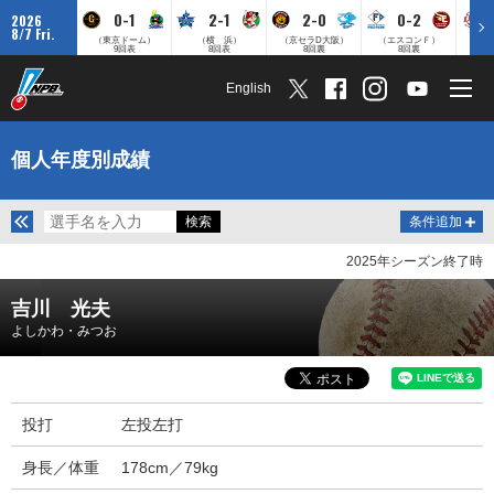
0-1
2-1
2-0
0-2
2026
8/7 Fri.
（東京ドーム）
（横 浜）
（京セラD大阪）
（エスコンＦ）
（
9回表
8回表
8回裏
8回裏
English
個人年度別成績
条件追加
2025年シーズン終了時
吉川 光夫
よしかわ・みつお
投打
左投左打
身長／体重
178cm／79kg