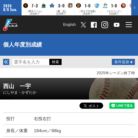
7-3
3-0
1-0
1-0
2026
8/9 Sun.
（東京ドーム）
（横 浜）
（京セラD大阪）
（エスコンＦ）
（
試合終了
試合終了
試合終了
試合終了
English
個人年度別成績
条件追加
2025年シーズン終了時
西山 一宇
にしやま・かずたか
投打
右投右打
身長／体重
184cm／88kg