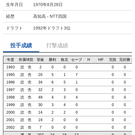
生年月日
1970年8月28日
経歴
高知高 - NTT四国
ドラフト
1992年ドラフト3位
投手成績
打撃成績
年度
年度
年度
年度
所属球団
所属球団
所属球団
所属球団
登板
登板
登板
登板
勝利
勝利
勝利
勝利
敗北
敗北
敗北
敗北
セーブ
セーブ
セーブ
セーブ
H
H
H
H
HP
HP
HP
HP
完投
完投
完投
完投
完封勝
完封勝
完封勝
完封勝
無
無
無
無
1993
1993
1993
1993
読 売
読 売
読 売
読 売
2
2
2
2
0
0
0
0
0
0
0
0
0
0
0
0
0
0
0
0
0
0
0
0
1995
1995
1995
1995
読 売
読 売
読 売
読 売
20
20
20
20
5
5
5
5
1
1
1
1
7
7
7
7
0
0
0
0
0
0
0
0
1996
1996
1996
1996
読 売
読 売
読 売
読 売
34
34
34
34
6
6
6
6
5
5
5
5
1
1
1
1
0
0
0
0
0
0
0
0
1997
1997
1997
1997
読 売
読 売
読 売
読 売
32
32
32
32
2
2
2
2
3
3
3
3
0
0
0
0
0
0
0
0
0
0
0
0
1998
1998
1998
1998
読 売
読 売
読 売
読 売
49
49
49
49
4
4
4
4
3
3
3
3
4
4
4
4
0
0
0
0
0
0
0
0
1999
1999
1999
1999
読 売
読 売
読 売
読 売
30
30
30
30
3
3
3
3
4
4
4
4
0
0
0
0
0
0
0
0
0
0
0
0
2000
2000
2000
2000
読 売
読 売
読 売
読 売
14
14
14
14
2
2
2
2
2
2
2
2
0
0
0
0
0
0
0
0
0
0
0
0
2001
2001
2001
2001
読 売
読 売
読 売
読 売
19
19
19
19
2
2
2
2
0
0
0
0
0
0
0
0
0
0
0
0
0
0
0
0
2002
2002
2002
2002
読 売
読 売
読 売
読 売
7
7
7
7
0
0
0
0
0
0
0
0
0
0
0
0
0
0
0
0
0
0
0
0