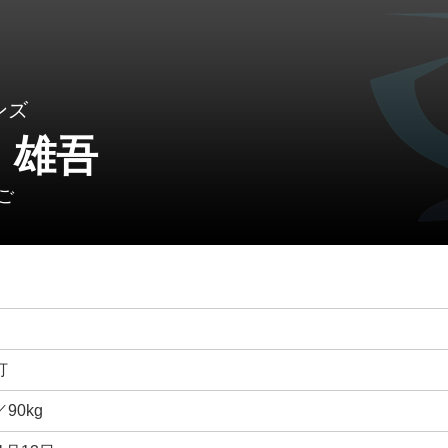
ンズ
 雄吾
ご
打
／90kg