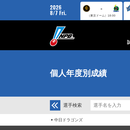
2026
-
8/7 Fri.
（東京ドーム）
18:00
個人年度別成績
選手検索
中日ドラゴンズ