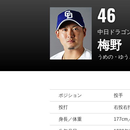
46
中日ドラゴ
梅野
うめの・ゆう
ポジション
投手
投打
右投右
身長／体重
177cm