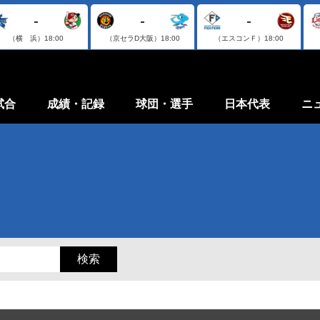
-
-
-
（横 浜）
18:00
（京セラD大阪）
18:00
（エスコンＦ）
18:00
試合
成績・記録
球団・選手
日本代表
ニ