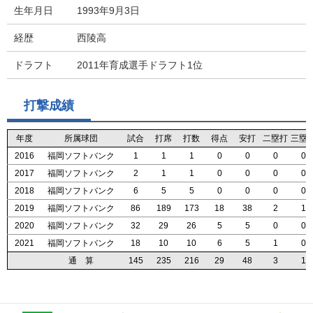
生年月日
1993年9月3日
経歴
西陵高
ドラフト
2011年育成選手ドラフト1位
打撃成績
年度
年度
年度
年度
所属球団
所属球団
所属球団
所属球団
試合
試合
試合
試合
打席
打席
打席
打席
打数
打数
打数
打数
得点
得点
得点
得点
安打
安打
安打
安打
二塁打
二塁打
二塁打
二塁打
三塁
三塁
三塁
三塁
2016
2016
2016
2016
福岡ソフトバンク
福岡ソフトバンク
福岡ソフトバンク
福岡ソフトバンク
1
1
1
1
1
1
1
1
1
1
1
1
0
0
0
0
0
0
0
0
0
0
0
0
0
0
0
0
2017
2017
2017
2017
福岡ソフトバンク
福岡ソフトバンク
福岡ソフトバンク
福岡ソフトバンク
2
2
2
2
1
1
1
1
1
1
1
1
0
0
0
0
0
0
0
0
0
0
0
0
0
0
0
0
2018
2018
2018
2018
福岡ソフトバンク
福岡ソフトバンク
福岡ソフトバンク
福岡ソフトバンク
6
6
6
6
5
5
5
5
5
5
5
5
0
0
0
0
0
0
0
0
0
0
0
0
0
0
0
0
2019
2019
2019
2019
福岡ソフトバンク
福岡ソフトバンク
福岡ソフトバンク
福岡ソフトバンク
86
86
86
86
189
189
189
189
173
173
173
173
18
18
18
18
38
38
38
38
2
2
2
2
1
1
1
1
2020
2020
2020
2020
福岡ソフトバンク
福岡ソフトバンク
福岡ソフトバンク
福岡ソフトバンク
32
32
32
32
29
29
29
29
26
26
26
26
5
5
5
5
5
5
5
5
0
0
0
0
0
0
0
0
2021
2021
2021
2021
福岡ソフトバンク
福岡ソフトバンク
福岡ソフトバンク
福岡ソフトバンク
18
18
18
18
10
10
10
10
10
10
10
10
6
6
6
6
5
5
5
5
1
1
1
1
0
0
0
0
通 算
通 算
通 算
通 算
145
145
145
145
235
235
235
235
216
216
216
216
29
29
29
29
48
48
48
48
3
3
3
3
1
1
1
1