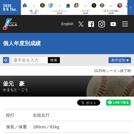
-
-
-
-
2026
8/6 Thu.
（横 浜）
（バンテリン）
（マツダ）
（京セラD大阪）
（みずほ
17:45
18:00
18:00
18:00
English
個人年度別成績
条件追加
2025年シーズン終了時
釜元 豪
かまもと・ごう
投打
右投左打
身長／体重
180cm／81kg