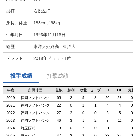
投打
右投左打
身長／体重
188cm／98kg
生年月日
1996年11月16日
経歴
東洋大姫路高 - 東洋大
ドラフト
2018年ドラフト1位
投手成績
打撃成績
年度
年度
年度
年度
所属球団
所属球団
所属球団
所属球団
登板
登板
登板
登板
勝利
勝利
勝利
勝利
敗北
敗北
敗北
敗北
セーブ
セーブ
セーブ
セーブ
H
H
H
H
HP
HP
HP
HP
完投
完投
完投
完投
2019
2019
2019
2019
福岡ソフトバンク
福岡ソフトバンク
福岡ソフトバンク
福岡ソフトバンク
65
65
65
65
2
2
2
2
5
5
5
5
8
8
8
8
26
26
26
26
28
28
28
28
0
0
0
0
2021
2021
2021
2021
福岡ソフトバンク
福岡ソフトバンク
福岡ソフトバンク
福岡ソフトバンク
22
22
22
22
0
0
0
0
2
2
2
2
1
1
1
1
4
4
4
4
4
4
4
4
0
0
0
0
2022
2022
2022
2022
福岡ソフトバンク
福岡ソフトバンク
福岡ソフトバンク
福岡ソフトバンク
27
27
27
27
2
2
2
2
0
0
0
0
0
0
0
0
3
3
3
3
5
5
5
5
0
0
0
0
2023
2023
2023
2023
福岡ソフトバンク
福岡ソフトバンク
福岡ソフトバンク
福岡ソフトバンク
46
46
46
46
3
3
3
3
1
1
1
1
2
2
2
2
8
8
8
8
11
11
11
11
0
0
0
0
2024
2024
2024
2024
埼玉西武
埼玉西武
埼玉西武
埼玉西武
19
19
19
19
0
0
0
0
2
2
2
2
0
0
0
0
11
11
11
11
11
11
11
11
0
0
0
0
2025
2025
2025
2025
埼玉西武
埼玉西武
埼玉西武
埼玉西武
47
47
47
47
2
2
2
2
3
3
3
3
0
0
0
0
33
33
33
33
35
35
35
35
0
0
0
0