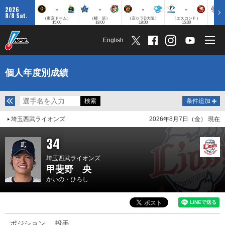
-
-
-
-
2026
8/8 Sat.
（東京ドーム）
（横 浜）
（京セラD大阪）
（エスコンＦ）
（
15:00
18:00
18:00
15:00
English
個人年度別成績
条件追加
埼玉西武ライオンズ
2026年8月7日（金） 現在
34
埼玉西武ライオンズ
甲斐野 央
かいの・ひろし
ポジション
投手