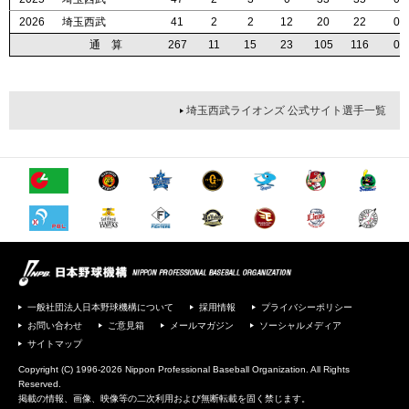
2026
2026
2026
2026
埼玉西武
埼玉西武
埼玉西武
埼玉西武
41
41
41
41
2
2
2
2
2
2
2
2
12
12
12
12
20
20
20
20
22
22
22
22
0
0
0
0
通 算
通 算
通 算
通 算
267
267
267
267
11
11
11
11
15
15
15
15
23
23
23
23
105
105
105
105
116
116
116
116
0
0
0
0
埼玉西武ライオンズ 公式サイト選手一覧
一般社団法人日本野球機構について
採用情報
プライバシーポリシー
お問い合わせ
ご意見箱
メールマガジン
ソーシャルメディア
サイトマップ
Copyright (C) 1996-2026 Nippon Professional Baseball Organization. All Rights
Reserved.
掲載の情報、画像、映像等の二次利用および無断転載を固く禁じます。