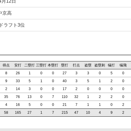
4月12日
中京高
年ドラフト3位
得点
安打
二塁打
三塁打
本塁打
塁打
打点
盗塁
盗塁刺
犠打
犠飛
8
26
1
0
0
27
3
3
0
5
0
9
33
5
1
0
40
3
5
1
2
0
2
14
3
0
0
17
2
0
0
0
0
35
76
13
0
7
110
32
1
2
2
0
4
16
5
0
0
21
7
1
1
0
2
58
165
27
1
7
215
47
10
4
9
2