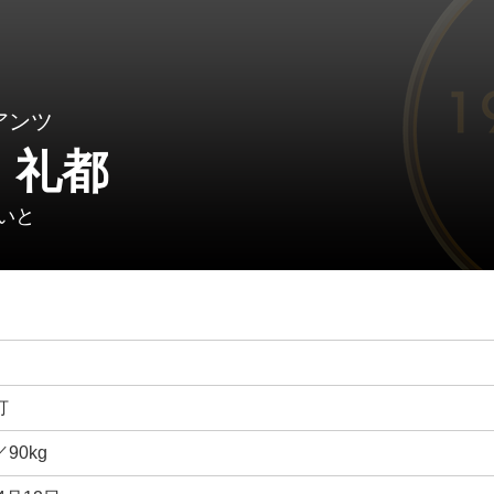
アンツ
 礼都
いと
打
／90kg