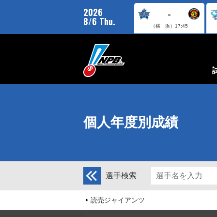
2026
-
8/6 Thu.
（横 浜）
17:45
個人年度別成績
選手検索
読売ジャイアンツ