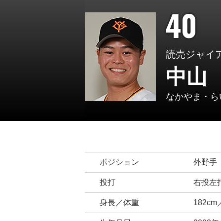
40
読売ジャイ
中山
なかやま・ら
ポジション
外野手
投打
右投左
身長／体重
182cm