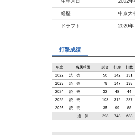
生年月日
2002年
経歴
中京大
ドラフト
2020
打撃成績
年度
所属球団
試合
打席
打数
2022
読 売
50
142
131
2023
読 売
78
147
138
2024
読 売
32
48
44
2025
読 売
103
312
287
2026
読 売
35
99
88
通 算
298
748
688