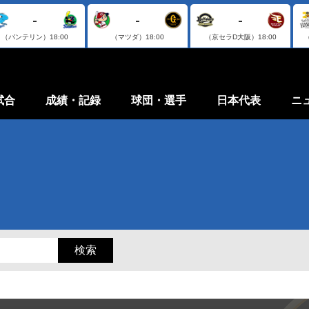
-
-
-
（バンテリン）
18:00
（マツダ）
18:00
（京セラD大阪）
18:00
試合
成績・記録
球団・選手
日本代表
ニ