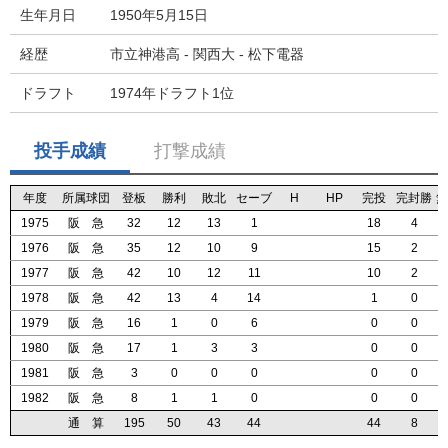
生年月日
1950年5月15日
経歴
市立神港高 - 関西大 - 松下電器
ドラフト
1974年ドラフト1位
投手成績
打撃成績
年度
年度
年度
年度
所属球団
所属球団
所属球団
所属球団
登板
登板
登板
登板
勝利
勝利
勝利
勝利
敗北
敗北
敗北
敗北
セーブ
セーブ
セーブ
セーブ
H
H
H
H
HP
HP
HP
HP
完投
完投
完投
完投
完封勝
完封勝
完封勝
完封勝
無
無
無
無
1975
1975
1975
1975
阪 急
阪 急
阪 急
阪 急
32
32
32
32
12
12
12
12
13
13
13
13
1
1
1
1
18
18
18
18
4
4
4
4
1976
1976
1976
1976
阪 急
阪 急
阪 急
阪 急
35
35
35
35
12
12
12
12
10
10
10
10
9
9
9
9
15
15
15
15
2
2
2
2
1977
1977
1977
1977
阪 急
阪 急
阪 急
阪 急
42
42
42
42
10
10
10
10
12
12
12
12
11
11
11
11
10
10
10
10
2
2
2
2
1978
1978
1978
1978
阪 急
阪 急
阪 急
阪 急
42
42
42
42
13
13
13
13
4
4
4
4
14
14
14
14
1
1
1
1
0
0
0
0
1979
1979
1979
1979
阪 急
阪 急
阪 急
阪 急
16
16
16
16
1
1
1
1
0
0
0
0
6
6
6
6
0
0
0
0
0
0
0
0
1980
1980
1980
1980
阪 急
阪 急
阪 急
阪 急
17
17
17
17
1
1
1
1
3
3
3
3
3
3
3
3
0
0
0
0
0
0
0
0
1981
1981
1981
1981
阪 急
阪 急
阪 急
阪 急
3
3
3
3
0
0
0
0
0
0
0
0
0
0
0
0
0
0
0
0
0
0
0
0
1982
1982
1982
1982
阪 急
阪 急
阪 急
阪 急
8
8
8
8
1
1
1
1
1
1
1
1
0
0
0
0
0
0
0
0
0
0
0
0
通 算
通 算
通 算
通 算
195
195
195
195
50
50
50
50
43
43
43
43
44
44
44
44
44
44
44
44
8
8
8
8