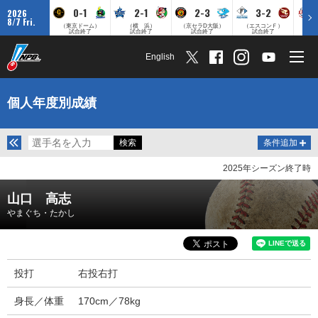
0-1
2-1
2-3
3-2
2026
8/7 Fri.
（東京ドーム）
（横 浜）
（京セラD大阪）
（エスコンＦ）
（
試合終了
試合終了
試合終了
試合終了
English
個人年度別成績
条件追加
2025年シーズン終了時
山口 高志
やまぐち・たかし
投打
右投右打
身長／体重
170cm／78kg