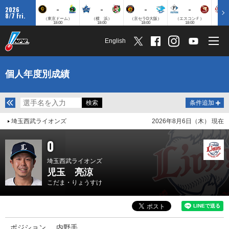
-
-
-
-
2026
8/7 Fri.
（東京ドーム）
（横 浜）
（京セラD大阪）
（エスコンＦ）
（
18:00
18:00
18:00
18:00
English
個人年度別成績
条件追加
埼玉西武ライオンズ
2026年8月6日（木） 現在
0
埼玉西武ライオンズ
児玉 亮涼
こだま・りょうすけ
ポジション
内野手