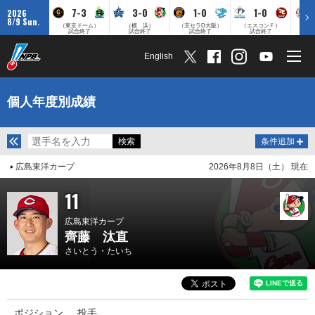
7-3
3-0
1-0
1-0
2026
8/9 Sun.
（東京ドーム）
（横 浜）
（京セラD大阪）
（エスコンＦ）
（
試合終了
試合終了
試合終了
試合終了
English
個人年度別成績
条件追加
広島東洋カープ
2026年8月8日（土） 現在
11
広島東洋カープ
齊藤 汰直
さいとう・たいち
ポジション
投手