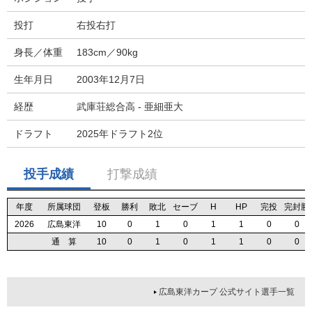
投打
右投右打
身長／体重
183cm／90kg
生年月日
2003年12月7日
経歴
武庫荘総合高 - 亜細亜大
ドラフト
2025年ドラフト2位
投手成績
打撃成績
年度
年度
年度
年度
所属球団
所属球団
所属球団
所属球団
登板
登板
登板
登板
勝利
勝利
勝利
勝利
敗北
敗北
敗北
敗北
セーブ
セーブ
セーブ
セーブ
H
H
H
H
HP
HP
HP
HP
完投
完投
完投
完投
完封勝
完封勝
完封勝
完封勝
2026
2026
2026
2026
広島東洋
広島東洋
広島東洋
広島東洋
10
10
10
10
0
0
0
0
1
1
1
1
0
0
0
0
1
1
1
1
1
1
1
1
0
0
0
0
0
0
0
0
通 算
通 算
通 算
通 算
10
10
10
10
0
0
0
0
1
1
1
1
0
0
0
0
1
1
1
1
1
1
1
1
0
0
0
0
0
0
0
0
広島東洋カープ 公式サイト選手一覧