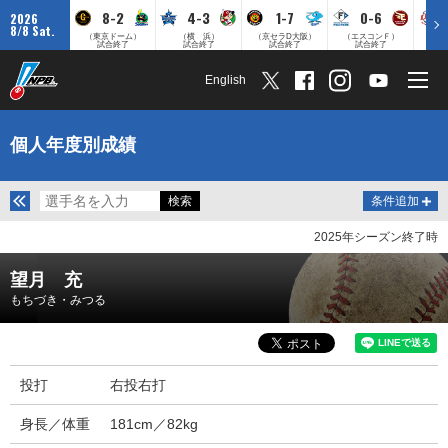
8-2
4-3
1-7
0-6
2026
8/8 Sat.
（東京ドーム）
（横 浜）
（京セラD大阪）
（エスコンＦ）
（
試合終了
試合終了
試合終了
試合終了
English
個人年度別成績
条件追加
2025年シーズン終了時
望月 充
もちづき・みつる
投打
右投右打
身長／体重
181cm／82kg