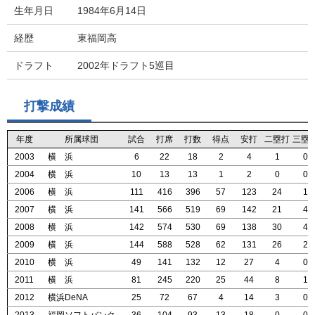
生年月日
1984年6月14日
経歴
東福岡高
ドラフト
2002年ドラフト5巡目
打撃成績
年度
年度
年度
年度
所属球団
所属球団
所属球団
所属球団
試合
試合
試合
試合
打席
打席
打席
打席
打数
打数
打数
打数
得点
得点
得点
得点
安打
安打
安打
安打
二塁打
二塁打
二塁打
二塁打
三塁
三塁
三塁
三塁
2003
2003
2003
2003
横 浜
横 浜
横 浜
横 浜
6
6
6
6
22
22
22
22
18
18
18
18
2
2
2
2
4
4
4
4
1
1
1
1
0
0
0
0
2004
2004
2004
2004
横 浜
横 浜
横 浜
横 浜
10
10
10
10
13
13
13
13
13
13
13
13
1
1
1
1
2
2
2
2
0
0
0
0
0
0
0
0
2006
2006
2006
2006
横 浜
横 浜
横 浜
横 浜
111
111
111
111
416
416
416
416
396
396
396
396
57
57
57
57
123
123
123
123
24
24
24
24
1
1
1
1
2007
2007
2007
2007
横 浜
横 浜
横 浜
横 浜
141
141
141
141
566
566
566
566
519
519
519
519
69
69
69
69
142
142
142
142
21
21
21
21
4
4
4
4
2008
2008
2008
2008
横 浜
横 浜
横 浜
横 浜
142
142
142
142
574
574
574
574
530
530
530
530
69
69
69
69
138
138
138
138
30
30
30
30
4
4
4
4
2009
2009
2009
2009
横 浜
横 浜
横 浜
横 浜
144
144
144
144
588
588
588
588
528
528
528
528
62
62
62
62
131
131
131
131
26
26
26
26
2
2
2
2
2010
2010
2010
2010
横 浜
横 浜
横 浜
横 浜
49
49
49
49
141
141
141
141
132
132
132
132
12
12
12
12
27
27
27
27
4
4
4
4
0
0
0
0
2011
2011
2011
2011
横 浜
横 浜
横 浜
横 浜
81
81
81
81
245
245
245
245
220
220
220
220
25
25
25
25
44
44
44
44
8
8
8
8
1
1
1
1
2012
2012
2012
2012
横浜DeNA
横浜DeNA
横浜DeNA
横浜DeNA
25
25
25
25
72
72
72
72
67
67
67
67
4
4
4
4
14
14
14
14
3
3
3
3
0
0
0
0