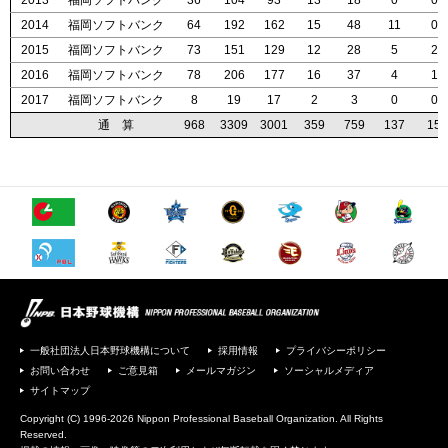
2013
2013
2013
2013
福岡ソフトバンク
福岡ソフトバンク
福岡ソフトバンク
福岡ソフトバンク
36
36
36
36
104
104
104
104
93
93
93
93
13
13
13
13
18
18
18
18
0
0
0
0
0
0
0
0
2014
2014
2014
2014
福岡ソフトバンク
福岡ソフトバンク
福岡ソフトバンク
福岡ソフトバンク
64
64
64
64
192
192
192
192
162
162
162
162
15
15
15
15
48
48
48
48
11
11
11
11
0
0
0
0
2015
2015
2015
2015
福岡ソフトバンク
福岡ソフトバンク
福岡ソフトバンク
福岡ソフトバンク
73
73
73
73
151
151
151
151
129
129
129
129
12
12
12
12
28
28
28
28
5
5
5
5
2
2
2
2
2016
2016
2016
2016
福岡ソフトバンク
福岡ソフトバンク
福岡ソフトバンク
福岡ソフトバンク
78
78
78
78
206
206
206
206
177
177
177
177
16
16
16
16
37
37
37
37
4
4
4
4
1
1
1
1
2017
2017
2017
2017
福岡ソフトバンク
福岡ソフトバンク
福岡ソフトバンク
福岡ソフトバンク
8
8
8
8
19
19
19
19
17
17
17
17
2
2
2
2
3
3
3
3
0
0
0
0
0
0
0
0
通 算
通 算
通 算
通 算
968
968
968
968
3309
3309
3309
3309
3001
3001
3001
3001
359
359
359
359
759
759
759
759
137
137
137
137
15
15
15
15
一般社団法人日本野球機構について
採用情報
プライバシーポリシー
お問い合わせ
ご意見箱
メールマガジン
ソーシャルメディア
サイトマップ
Copyright (C) 1996-2026 Nippon Professional Baseball Organization. All Rights
Reserved.