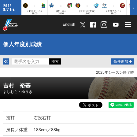
-
-
-
-
2026
8/7 Fri.
（東京ドーム）
（横 浜）
（京セラD大阪）
（エスコンＦ）
（
18:00
18:00
18:00
18:00
English
個人年度別成績
条件追加
2025年シーズン終了時
吉村 裕基
よしむら・ゆうき
投打
右投右打
身長／体重
183cm／88kg