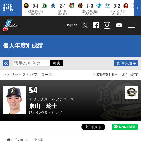
0-1
2-1
2-3
3-2
2026
8/7 Fri.
（東京ドーム）
（横 浜）
（京セラD大阪）
（エスコンＦ）
（
試合終了
試合終了
試合終了
試合終了
English
個人年度別成績
条件追加
オリックス・バファローズ
2026年8月6日（木） 現在
54
オリックス・バファローズ
東山 玲士
ひがしやま・れいじ
ポジション
投手