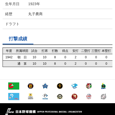
生年月日
1923年
経歴
丸子農商
ドラフト
打撃成績
年度
年度
年度
年度
所属球団
所属球団
所属球団
所属球団
試合
試合
試合
試合
打席
打席
打席
打席
打数
打数
打数
打数
得点
得点
得点
得点
安打
安打
安打
安打
二塁打
二塁打
二塁打
二塁打
三塁打
三塁打
三塁打
三塁打
本塁打
本塁打
本塁打
本塁打
1942
1942
1942
1942
朝 日
朝 日
朝 日
朝 日
10
10
10
10
10
10
10
10
8
8
8
8
0
0
0
0
2
2
2
2
0
0
0
0
0
0
0
0
0
0
0
0
通 算
通 算
通 算
通 算
10
10
10
10
10
10
10
10
8
8
8
8
0
0
0
0
2
2
2
2
0
0
0
0
0
0
0
0
0
0
0
0