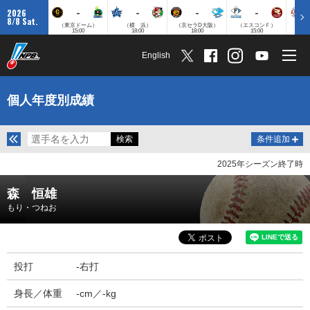
-
-
-
-
2026
8/8 Sat.
（東京ドーム）
（横 浜）
（京セラD大阪）
（エスコンＦ）
（
15:00
18:00
18:00
15:00
English
個人年度別成績
条件追加
2025年シーズン終了時
森 恒雄
もり・つねお
投打
-右打
身長／体重
-cm／-kg