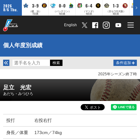
3-9
0-0
6-4
1-3
2026
8/6 Thu.
（横 浜）
（バンテリン）
（マツダ）
（京セラD大阪）
（みずほ
7回裏
6回裏
6回表
8回表
English
個人年度別成績
条件追加
2025年シーズン終了時
足立 光宏
あだち・みつひろ
投打
右投右打
身長／体重
173cm／74kg