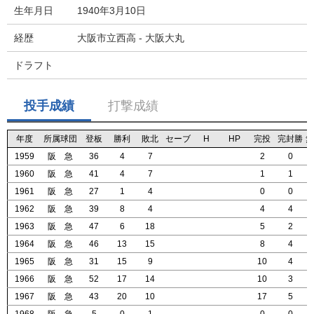
生年月日
1940年3月10日
経歴
大阪市立西高 - 大阪大丸
ドラフト
投手成績
打撃成績
年度
年度
年度
年度
所属球団
所属球団
所属球団
所属球団
登板
登板
登板
登板
勝利
勝利
勝利
勝利
敗北
敗北
敗北
敗北
セーブ
セーブ
セーブ
セーブ
H
H
H
H
HP
HP
HP
HP
完投
完投
完投
完投
完封勝
完封勝
完封勝
完封勝
無
無
無
無
1959
1959
1959
1959
阪 急
阪 急
阪 急
阪 急
36
36
36
36
4
4
4
4
7
7
7
7
2
2
2
2
0
0
0
0
1960
1960
1960
1960
阪 急
阪 急
阪 急
阪 急
41
41
41
41
4
4
4
4
7
7
7
7
1
1
1
1
1
1
1
1
1961
1961
1961
1961
阪 急
阪 急
阪 急
阪 急
27
27
27
27
1
1
1
1
4
4
4
4
0
0
0
0
0
0
0
0
1962
1962
1962
1962
阪 急
阪 急
阪 急
阪 急
39
39
39
39
8
8
8
8
4
4
4
4
4
4
4
4
4
4
4
4
1963
1963
1963
1963
阪 急
阪 急
阪 急
阪 急
47
47
47
47
6
6
6
6
18
18
18
18
5
5
5
5
2
2
2
2
1964
1964
1964
1964
阪 急
阪 急
阪 急
阪 急
46
46
46
46
13
13
13
13
15
15
15
15
8
8
8
8
4
4
4
4
1965
1965
1965
1965
阪 急
阪 急
阪 急
阪 急
31
31
31
31
15
15
15
15
9
9
9
9
10
10
10
10
4
4
4
4
1966
1966
1966
1966
阪 急
阪 急
阪 急
阪 急
52
52
52
52
17
17
17
17
14
14
14
14
10
10
10
10
3
3
3
3
1967
1967
1967
1967
阪 急
阪 急
阪 急
阪 急
43
43
43
43
20
20
20
20
10
10
10
10
17
17
17
17
5
5
5
5