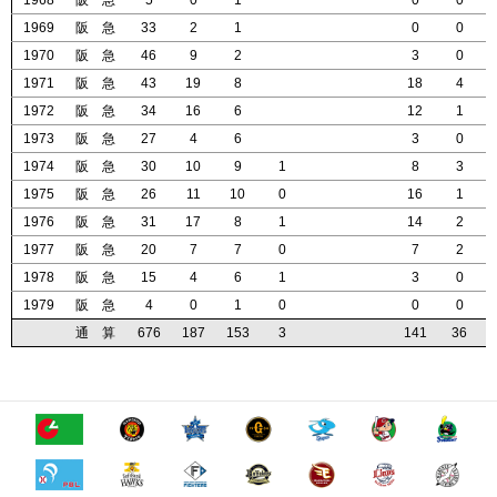
1968
1968
1968
1968
阪 急
阪 急
阪 急
阪 急
5
5
5
5
0
0
0
0
1
1
1
1
0
0
0
0
0
0
0
0
1969
1969
1969
1969
阪 急
阪 急
阪 急
阪 急
33
33
33
33
2
2
2
2
1
1
1
1
0
0
0
0
0
0
0
0
1970
1970
1970
1970
阪 急
阪 急
阪 急
阪 急
46
46
46
46
9
9
9
9
2
2
2
2
3
3
3
3
0
0
0
0
1971
1971
1971
1971
阪 急
阪 急
阪 急
阪 急
43
43
43
43
19
19
19
19
8
8
8
8
18
18
18
18
4
4
4
4
1972
1972
1972
1972
阪 急
阪 急
阪 急
阪 急
34
34
34
34
16
16
16
16
6
6
6
6
12
12
12
12
1
1
1
1
1973
1973
1973
1973
阪 急
阪 急
阪 急
阪 急
27
27
27
27
4
4
4
4
6
6
6
6
3
3
3
3
0
0
0
0
1974
1974
1974
1974
阪 急
阪 急
阪 急
阪 急
30
30
30
30
10
10
10
10
9
9
9
9
1
1
1
1
8
8
8
8
3
3
3
3
1975
1975
1975
1975
阪 急
阪 急
阪 急
阪 急
26
26
26
26
11
11
11
11
10
10
10
10
0
0
0
0
16
16
16
16
1
1
1
1
1976
1976
1976
1976
阪 急
阪 急
阪 急
阪 急
31
31
31
31
17
17
17
17
8
8
8
8
1
1
1
1
14
14
14
14
2
2
2
2
1977
1977
1977
1977
阪 急
阪 急
阪 急
阪 急
20
20
20
20
7
7
7
7
7
7
7
7
0
0
0
0
7
7
7
7
2
2
2
2
1978
1978
1978
1978
阪 急
阪 急
阪 急
阪 急
15
15
15
15
4
4
4
4
6
6
6
6
1
1
1
1
3
3
3
3
0
0
0
0
1979
1979
1979
1979
阪 急
阪 急
阪 急
阪 急
4
4
4
4
0
0
0
0
1
1
1
1
0
0
0
0
0
0
0
0
0
0
0
0
通 算
通 算
通 算
通 算
676
676
676
676
187
187
187
187
153
153
153
153
3
3
3
3
141
141
141
141
36
36
36
36