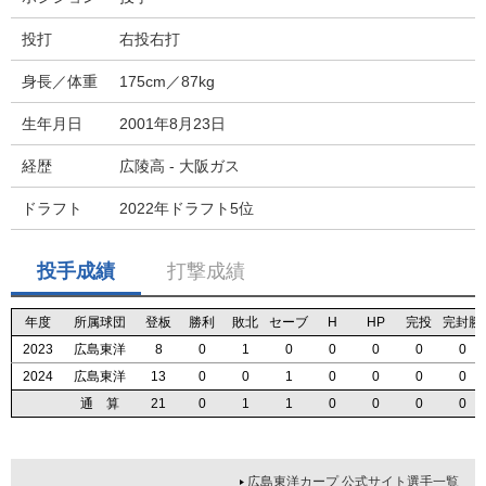
投打
右投右打
身長／体重
175cm／87kg
生年月日
2001年8月23日
経歴
広陵高 - 大阪ガス
ドラフト
2022年ドラフト5位
投手成績
打撃成績
年度
年度
年度
年度
所属球団
所属球団
所属球団
所属球団
登板
登板
登板
登板
勝利
勝利
勝利
勝利
敗北
敗北
敗北
敗北
セーブ
セーブ
セーブ
セーブ
H
H
H
H
HP
HP
HP
HP
完投
完投
完投
完投
完封勝
完封勝
完封勝
完封勝
2023
2023
2023
2023
広島東洋
広島東洋
広島東洋
広島東洋
8
8
8
8
0
0
0
0
1
1
1
1
0
0
0
0
0
0
0
0
0
0
0
0
0
0
0
0
0
0
0
0
2024
2024
2024
2024
広島東洋
広島東洋
広島東洋
広島東洋
13
13
13
13
0
0
0
0
0
0
0
0
1
1
1
1
0
0
0
0
0
0
0
0
0
0
0
0
0
0
0
0
通 算
通 算
通 算
通 算
21
21
21
21
0
0
0
0
1
1
1
1
1
1
1
1
0
0
0
0
0
0
0
0
0
0
0
0
0
0
0
0
広島東洋カープ 公式サイト選手一覧