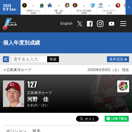
-
-
-
-
2026
8/9 Sun.
（東京ドーム）
（横 浜）
（京セラD大阪）
（エスコンＦ）
（
14:00
18:00
18:00
14:00
English
個人年度別成績
条件追加
広島東洋カープ
2026年8月8日（土） 現在
127
広島東洋カープ
河野 佳
かわの・けい
ポジション
投手