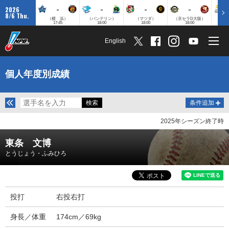
-
-
-
-
2026
8/6 Thu.
（横 浜）
（バンテリン）
（マツダ）
（京セラD大阪）
（みずほ
17:45
18:00
18:00
18:00
English
個人年度別成績
条件追加
2025年シーズン終了時
東条 文博
とうじょう・ふみひろ
投打
右投右打
身長／体重
174cm／69kg