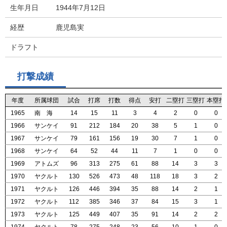
生年月日
1944年7月12日
経歴
鹿児島実
ドラフト
打撃成績
年度
年度
年度
年度
所属球団
所属球団
所属球団
所属球団
試合
試合
試合
試合
打席
打席
打席
打席
打数
打数
打数
打数
得点
得点
得点
得点
安打
安打
安打
安打
二塁打
二塁打
二塁打
二塁打
三塁打
三塁打
三塁打
三塁打
本塁打
本塁打
本塁打
本塁打
1965
1965
1965
1965
南 海
南 海
南 海
南 海
14
14
14
14
15
15
15
15
11
11
11
11
3
3
3
3
4
4
4
4
2
2
2
2
0
0
0
0
0
0
0
0
1966
1966
1966
1966
サンケイ
サンケイ
サンケイ
サンケイ
91
91
91
91
212
212
212
212
184
184
184
184
20
20
20
20
38
38
38
38
5
5
5
5
1
1
1
1
0
0
0
0
1967
1967
1967
1967
サンケイ
サンケイ
サンケイ
サンケイ
79
79
79
79
161
161
161
161
156
156
156
156
19
19
19
19
30
30
30
30
7
7
7
7
1
1
1
1
0
0
0
0
1968
1968
1968
1968
サンケイ
サンケイ
サンケイ
サンケイ
64
64
64
64
52
52
52
52
44
44
44
44
11
11
11
11
7
7
7
7
1
1
1
1
0
0
0
0
0
0
0
0
1969
1969
1969
1969
アトムズ
アトムズ
アトムズ
アトムズ
96
96
96
96
313
313
313
313
275
275
275
275
61
61
61
61
88
88
88
88
14
14
14
14
3
3
3
3
3
3
3
3
1970
1970
1970
1970
ヤクルト
ヤクルト
ヤクルト
ヤクルト
130
130
130
130
526
526
526
526
473
473
473
473
48
48
48
48
118
118
118
118
18
18
18
18
3
3
3
3
2
2
2
2
1971
1971
1971
1971
ヤクルト
ヤクルト
ヤクルト
ヤクルト
126
126
126
126
446
446
446
446
394
394
394
394
35
35
35
35
88
88
88
88
14
14
14
14
2
2
2
2
1
1
1
1
1972
1972
1972
1972
ヤクルト
ヤクルト
ヤクルト
ヤクルト
112
112
112
112
385
385
385
385
346
346
346
346
37
37
37
37
84
84
84
84
15
15
15
15
3
3
3
3
1
1
1
1
1973
1973
1973
1973
ヤクルト
ヤクルト
ヤクルト
ヤクルト
125
125
125
125
449
449
449
449
407
407
407
407
35
35
35
35
91
91
91
91
14
14
14
14
2
2
2
2
2
2
2
2