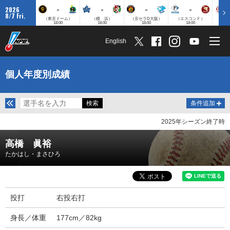
-
-
-
-
2026
8/7 Fri.
（東京ドーム）
（横 浜）
（京セラD大阪）
（エスコンＦ）
（
18:00
18:00
18:00
18:00
English
個人年度別成績
条件追加
2025年シーズン終了時
高橋 眞裕
たかはし・まさひろ
投打
右投右打
身長／体重
177cm／82kg