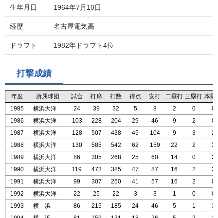
生年月日
1964年7月10日
経歴
名古屋電気高
ドラフト
1982年ドラフト4位
打撃成績
年度
年度
年度
年度
所属球団
所属球団
所属球団
所属球団
試合
試合
試合
試合
打席
打席
打席
打席
打数
打数
打数
打数
得点
得点
得点
得点
安打
安打
安打
安打
二塁打
二塁打
二塁打
二塁打
三塁打
三塁打
三塁打
三塁打
本塁
本塁
本塁
本塁
1985
1985
1985
1985
横浜大洋
横浜大洋
横浜大洋
横浜大洋
24
24
24
24
39
39
39
39
32
32
32
32
5
5
5
5
8
8
8
8
2
2
2
2
0
0
0
0
0
0
0
0
1986
1986
1986
1986
横浜大洋
横浜大洋
横浜大洋
横浜大洋
103
103
103
103
228
228
228
228
204
204
204
204
29
29
29
29
46
46
46
46
9
9
9
9
2
2
2
2
0
0
0
0
1987
1987
1987
1987
横浜大洋
横浜大洋
横浜大洋
横浜大洋
128
128
128
128
507
507
507
507
438
438
438
438
45
45
45
45
104
104
104
104
9
9
9
9
3
3
3
3
2
2
2
2
1988
1988
1988
1988
横浜大洋
横浜大洋
横浜大洋
横浜大洋
130
130
130
130
585
585
585
585
542
542
542
542
62
62
62
62
159
159
159
159
22
22
22
22
2
2
2
2
3
3
3
3
1989
1989
1989
1989
横浜大洋
横浜大洋
横浜大洋
横浜大洋
86
86
86
86
305
305
305
305
268
268
268
268
25
25
25
25
60
60
60
60
14
14
14
14
0
0
0
0
2
2
2
2
1990
1990
1990
1990
横浜大洋
横浜大洋
横浜大洋
横浜大洋
119
119
119
119
473
473
473
473
385
385
385
385
47
47
47
47
87
87
87
87
16
16
16
16
2
2
2
2
2
2
2
2
1991
1991
1991
1991
横浜大洋
横浜大洋
横浜大洋
横浜大洋
99
99
99
99
307
307
307
307
250
250
250
250
41
41
41
41
57
57
57
57
16
16
16
16
2
2
2
2
0
0
0
0
1992
1992
1992
1992
横浜大洋
横浜大洋
横浜大洋
横浜大洋
22
22
22
22
25
25
25
25
22
22
22
22
3
3
3
3
3
3
3
3
1
1
1
1
0
0
0
0
0
0
0
0
1993
1993
1993
1993
横 浜
横 浜
横 浜
横 浜
86
86
86
86
215
215
215
215
185
185
185
185
24
24
24
24
46
46
46
46
5
5
5
5
1
1
1
1
3
3
3
3