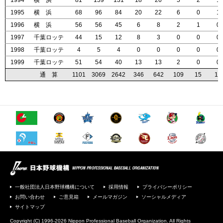
1994
1994
1994
1994
横 浜
横 浜
横 浜
横 浜
81
81
81
81
159
159
159
159
131
131
131
131
18
18
18
18
26
26
26
26
5
5
5
5
2
2
2
2
1
1
1
1
1995
1995
1995
1995
横 浜
横 浜
横 浜
横 浜
68
68
68
68
96
96
96
96
84
84
84
84
20
20
20
20
22
22
22
22
6
6
6
6
0
0
0
0
1
1
1
1
1996
1996
1996
1996
横 浜
横 浜
横 浜
横 浜
56
56
56
56
56
56
56
56
45
45
45
45
6
6
6
6
8
8
8
8
2
2
2
2
1
1
1
1
0
0
0
0
1997
1997
1997
1997
千葉ロッテ
千葉ロッテ
千葉ロッテ
千葉ロッテ
44
44
44
44
15
15
15
15
12
12
12
12
8
8
8
8
3
3
3
3
0
0
0
0
0
0
0
0
0
0
0
0
1998
1998
1998
1998
千葉ロッテ
千葉ロッテ
千葉ロッテ
千葉ロッテ
4
4
4
4
5
5
5
5
4
4
4
4
0
0
0
0
0
0
0
0
0
0
0
0
0
0
0
0
0
0
0
0
1999
1999
1999
1999
千葉ロッテ
千葉ロッテ
千葉ロッテ
千葉ロッテ
51
51
51
51
54
54
54
54
40
40
40
40
13
13
13
13
13
13
13
13
2
2
2
2
0
0
0
0
0
0
0
0
通 算
通 算
通 算
通 算
1101
1101
1101
1101
3069
3069
3069
3069
2642
2642
2642
2642
346
346
346
346
642
642
642
642
109
109
109
109
15
15
15
15
14
14
14
14
一般社団法人日本野球機構について
採用情報
プライバシーポリシー
お問い合わせ
ご意見箱
メールマガジン
ソーシャルメディア
サイトマップ
Copyright (C) 1996-2026 Nippon Professional Baseball Organization. All Rights