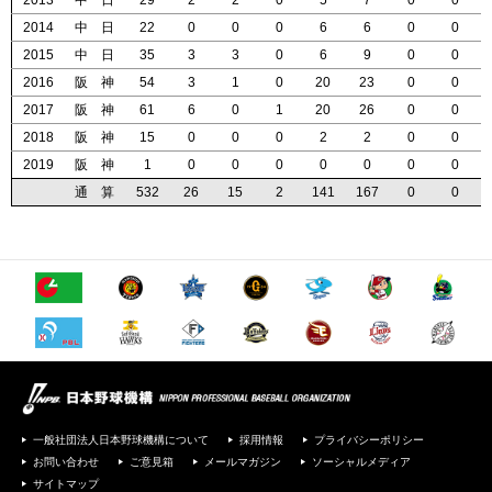
2013
2013
2013
2013
中 日
中 日
中 日
中 日
29
29
29
29
2
2
2
2
2
2
2
2
0
0
0
0
5
5
5
5
7
7
7
7
0
0
0
0
0
0
0
0
2014
2014
2014
2014
中 日
中 日
中 日
中 日
22
22
22
22
0
0
0
0
0
0
0
0
0
0
0
0
6
6
6
6
6
6
6
6
0
0
0
0
0
0
0
0
2015
2015
2015
2015
中 日
中 日
中 日
中 日
35
35
35
35
3
3
3
3
3
3
3
3
0
0
0
0
6
6
6
6
9
9
9
9
0
0
0
0
0
0
0
0
2016
2016
2016
2016
阪 神
阪 神
阪 神
阪 神
54
54
54
54
3
3
3
3
1
1
1
1
0
0
0
0
20
20
20
20
23
23
23
23
0
0
0
0
0
0
0
0
2017
2017
2017
2017
阪 神
阪 神
阪 神
阪 神
61
61
61
61
6
6
6
6
0
0
0
0
1
1
1
1
20
20
20
20
26
26
26
26
0
0
0
0
0
0
0
0
2018
2018
2018
2018
阪 神
阪 神
阪 神
阪 神
15
15
15
15
0
0
0
0
0
0
0
0
0
0
0
0
2
2
2
2
2
2
2
2
0
0
0
0
0
0
0
0
2019
2019
2019
2019
阪 神
阪 神
阪 神
阪 神
1
1
1
1
0
0
0
0
0
0
0
0
0
0
0
0
0
0
0
0
0
0
0
0
0
0
0
0
0
0
0
0
通 算
通 算
通 算
通 算
532
532
532
532
26
26
26
26
15
15
15
15
2
2
2
2
141
141
141
141
167
167
167
167
0
0
0
0
0
0
0
0
一般社団法人日本野球機構について
採用情報
プライバシーポリシー
お問い合わせ
ご意見箱
メールマガジン
ソーシャルメディア
サイトマップ