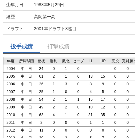
生年月日
1983年5月29日
経歴
高岡第一高
ドラフト
2001年ドラフト8巡目
投手成績
打撃成績
年度
年度
年度
年度
所属球団
所属球団
所属球団
所属球団
登板
登板
登板
登板
勝利
勝利
勝利
勝利
敗北
敗北
敗北
敗北
セーブ
セーブ
セーブ
セーブ
H
H
H
H
HP
HP
HP
HP
完投
完投
完投
完投
完封勝
完封勝
完封勝
完封勝
無
無
無
無
2004
2004
2004
2004
中 日
中 日
中 日
中 日
24
24
24
24
0
0
0
0
1
1
1
1
0
0
0
0
0
0
0
0
0
0
0
0
2005
2005
2005
2005
中 日
中 日
中 日
中 日
61
61
61
61
2
2
2
2
1
1
1
1
0
0
0
0
13
13
13
13
15
15
15
15
0
0
0
0
0
0
0
0
2006
2006
2006
2006
中 日
中 日
中 日
中 日
26
26
26
26
1
1
1
1
3
3
3
3
0
0
0
0
8
8
8
8
9
9
9
9
0
0
0
0
0
0
0
0
2007
2007
2007
2007
中 日
中 日
中 日
中 日
25
25
25
25
1
1
1
1
0
0
0
0
0
0
0
0
4
4
4
4
5
5
5
5
0
0
0
0
0
0
0
0
2008
2008
2008
2008
中 日
中 日
中 日
中 日
54
54
54
54
2
2
2
2
1
1
1
1
1
1
1
1
15
15
15
15
17
17
17
17
0
0
0
0
0
0
0
0
2009
2009
2009
2009
中 日
中 日
中 日
中 日
49
49
49
49
2
2
2
2
2
2
2
2
0
0
0
0
10
10
10
10
12
12
12
12
0
0
0
0
0
0
0
0
2010
2010
2010
2010
中 日
中 日
中 日
中 日
63
63
63
63
4
4
4
4
1
1
1
1
0
0
0
0
31
31
31
31
35
35
35
35
0
0
0
0
0
0
0
0
2011
2011
2011
2011
中 日
中 日
中 日
中 日
2
2
2
2
0
0
0
0
0
0
0
0
0
0
0
0
1
1
1
1
1
1
1
1
0
0
0
0
0
0
0
0
2012
2012
2012
2012
中 日
中 日
中 日
中 日
11
11
11
11
0
0
0
0
0
0
0
0
0
0
0
0
0
0
0
0
0
0
0
0
0
0
0
0
0
0
0
0