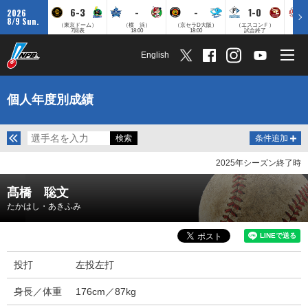
6-3
-
-
1-0
2026
8/9 Sun.
（東京ドーム）
（横 浜）
（京セラD大阪）
（エスコンＦ）
（
7回表
18:00
18:00
試合終了
English
個人年度別成績
条件追加
2025年シーズン終了時
髙橋 聡文
たかはし・あきふみ
投打
左投左打
身長／体重
176cm／87kg