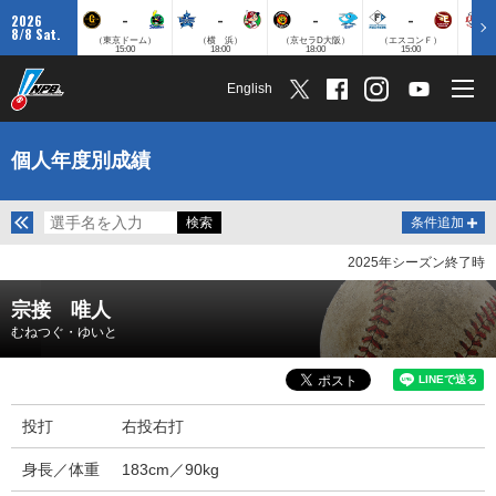
-
-
-
-
2026
8/8 Sat.
（東京ドーム）
（横 浜）
（京セラD大阪）
（エスコンＦ）
（
15:00
18:00
18:00
15:00
English
個人年度別成績
条件追加
2025年シーズン終了時
宗接 唯人
むねつぐ・ゆいと
投打
右投右打
身長／体重
183cm／90kg