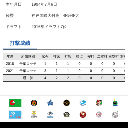
生年月日
1994年7月6日
経歴
神戸国際大付高 - 亜細亜大
ドラフト
2016年ドラフト7位
打撃成績
年度
年度
年度
年度
所属球団
所属球団
所属球団
所属球団
試合
試合
試合
試合
打席
打席
打席
打席
打数
打数
打数
打数
得点
得点
得点
得点
安打
安打
安打
安打
二塁打
二塁打
二塁打
二塁打
三塁打
三塁打
三塁打
三塁打
本塁
本塁
本塁
本塁
2018
2018
2018
2018
千葉ロッテ
千葉ロッテ
千葉ロッテ
千葉ロッテ
1
1
1
1
1
1
1
1
1
1
1
1
0
0
0
0
0
0
0
0
0
0
0
0
0
0
0
0
0
0
0
0
2021
2021
2021
2021
千葉ロッテ
千葉ロッテ
千葉ロッテ
千葉ロッテ
3
3
3
3
1
1
1
1
1
1
1
1
0
0
0
0
0
0
0
0
0
0
0
0
0
0
0
0
0
0
0
0
通 算
通 算
通 算
通 算
4
4
4
4
2
2
2
2
2
2
2
2
0
0
0
0
0
0
0
0
0
0
0
0
0
0
0
0
0
0
0
0