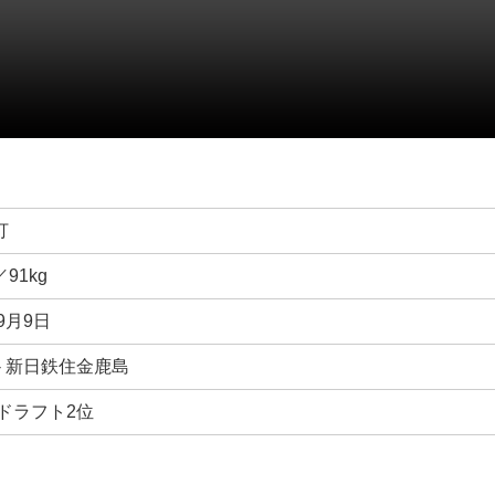
打
／91kg
年9月9日
- 新日鉄住金鹿島
年ドラフト2位