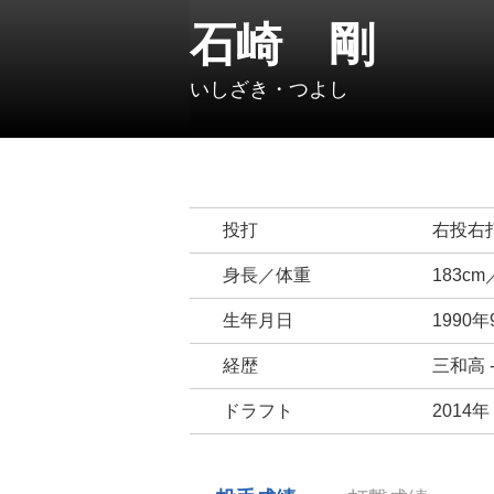
石崎 剛
いしざき・つよし
投打
右投右
身長／体重
183cm
生年月日
1990
経歴
三和高 
ドラフト
2014