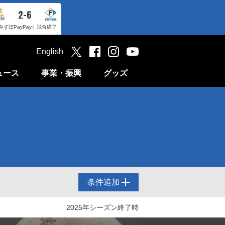
2-6
みずほPayPay）
試合終了
English
ュース
事業・振興
グッズ
条件追加
2025年シーズン終了時