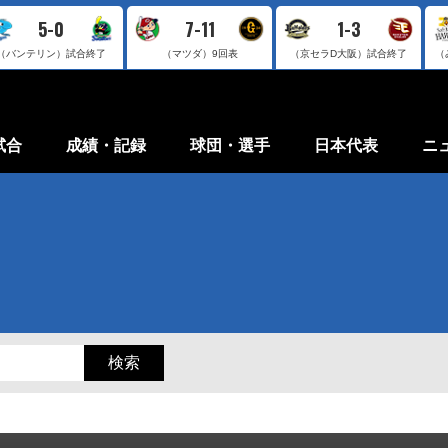
5-0
7-11
1-3
（バンテリン）
試合終了
（マツダ）
9回表
（京セラD大阪）
試合終了
（
試合
成績・記録
球団・選手
日本代表
ニ