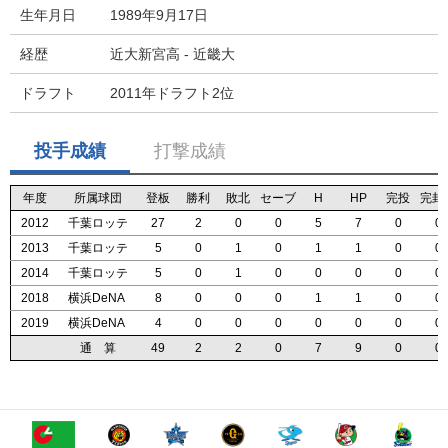
生年月日
1989年9月17日
経歴
近大新宮高 - 近畿大
ドラフト
2011年ドラフト2位
投手成績
打撃成績
年度
年度
年度
年度
所属球団
所属球団
所属球団
所属球団
登板
登板
登板
登板
勝利
勝利
勝利
勝利
敗北
敗北
敗北
敗北
セーブ
セーブ
セーブ
セーブ
H
H
H
H
HP
HP
HP
HP
完投
完投
完投
完投
完封
完封
完封
完封
2012
2012
2012
2012
千葉ロッテ
千葉ロッテ
千葉ロッテ
千葉ロッテ
27
27
27
27
2
2
2
2
0
0
0
0
0
0
0
0
5
5
5
5
7
7
7
7
0
0
0
0
0
0
0
0
2013
2013
2013
2013
千葉ロッテ
千葉ロッテ
千葉ロッテ
千葉ロッテ
5
5
5
5
0
0
0
0
1
1
1
1
0
0
0
0
1
1
1
1
1
1
1
1
0
0
0
0
0
0
0
0
2014
2014
2014
2014
千葉ロッテ
千葉ロッテ
千葉ロッテ
千葉ロッテ
5
5
5
5
0
0
0
0
1
1
1
1
0
0
0
0
0
0
0
0
0
0
0
0
0
0
0
0
0
0
0
0
2018
2018
2018
2018
横浜DeNA
横浜DeNA
横浜DeNA
横浜DeNA
8
8
8
8
0
0
0
0
0
0
0
0
0
0
0
0
1
1
1
1
1
1
1
1
0
0
0
0
0
0
0
0
2019
2019
2019
2019
横浜DeNA
横浜DeNA
横浜DeNA
横浜DeNA
4
4
4
4
0
0
0
0
0
0
0
0
0
0
0
0
0
0
0
0
0
0
0
0
0
0
0
0
0
0
0
0
通 算
通 算
通 算
通 算
49
49
49
49
2
2
2
2
2
2
2
2
0
0
0
0
7
7
7
7
9
9
9
9
0
0
0
0
0
0
0
0