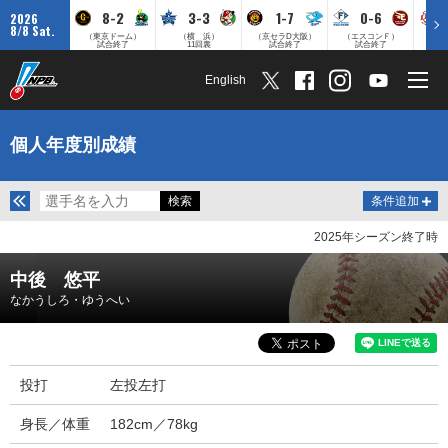
8-2
3-3
1-7
0-6
2026
8/8 Sat.
（東京ドーム）
（横 浜）
（京セラD大阪）
（エスコンＦ）
（
試合終了
11回裏
試合終了
試合終了
English
個人年度別成績
条件追加
2025年シーズン終了時
中後 悠平
なかうしろ・ゆうへい
投打
左投左打
身長／体重
182cm／78kg