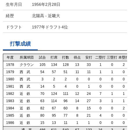
生年月日
1956年2月28日
経歴
北陽高 - 近畿大
ドラフト
1977年ドラフト4位
打撃成績
年度
年度
年度
年度
所属球団
所属球団
所属球団
所属球団
試合
試合
試合
試合
打席
打席
打席
打席
打数
打数
打数
打数
得点
得点
得点
得点
安打
安打
安打
安打
二塁打
二塁打
二塁打
二塁打
三塁打
三塁打
三塁打
三塁打
本塁打
本塁打
本塁打
本塁打
1978
1978
1978
1978
クラウン
クラウン
クラウン
クラウン
105
105
105
105
134
134
134
134
128
128
128
128
13
13
13
13
33
33
33
33
1
1
1
1
0
0
0
0
2
2
2
2
1979
1979
1979
1979
西 武
西 武
西 武
西 武
54
54
54
54
57
57
57
57
51
51
51
51
11
11
11
11
11
11
11
11
1
1
1
1
1
1
1
1
0
0
0
0
1980
1980
1980
1980
西 武
西 武
西 武
西 武
3
3
3
3
2
2
2
2
2
2
2
2
0
0
0
0
0
0
0
0
0
0
0
0
0
0
0
0
0
0
0
0
1981
1981
1981
1981
西 武
西 武
西 武
西 武
14
14
14
14
5
5
5
5
4
4
4
4
0
0
0
0
1
1
1
1
0
0
0
0
0
0
0
0
0
0
0
0
1982
1982
1982
1982
近 鉄
近 鉄
近 鉄
近 鉄
70
70
70
70
124
124
124
124
111
111
111
111
12
12
12
12
24
24
24
24
7
7
7
7
1
1
1
1
1
1
1
1
1983
1983
1983
1983
近 鉄
近 鉄
近 鉄
近 鉄
63
63
63
63
114
114
114
114
96
96
96
96
14
14
14
14
27
27
27
27
3
3
3
3
1
1
1
1
1
1
1
1
1984
1984
1984
1984
近 鉄
近 鉄
近 鉄
近 鉄
82
82
82
82
67
67
67
67
60
60
60
60
8
8
8
8
15
15
15
15
0
0
0
0
0
0
0
0
2
2
2
2
1985
1985
1985
1985
近 鉄
近 鉄
近 鉄
近 鉄
80
80
80
80
95
95
95
95
77
77
77
77
8
8
8
8
21
21
21
21
4
4
4
4
0
0
0
0
0
0
0
0
1986
1986
1986
1986
近 鉄
近 鉄
近 鉄
近 鉄
15
15
15
15
13
13
13
13
11
11
11
11
1
1
1
1
1
1
1
1
0
0
0
0
0
0
0
0
0
0
0
0