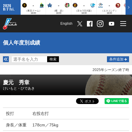
-
-
-
-
2026
8/7 Fri.
（東京ドーム）
（横 浜）
（京セラD大阪）
（エスコンＦ）
（
18:00
18:00
18:00
18:00
English
個人年度別成績
条件追加
2025年シーズン終了時
慶元 秀章
けいもと・ひであき
投打
右投右打
身長／体重
178cm／75kg