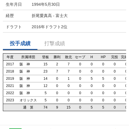
生年月日
1994年5月30日
経歴
折尾愛真高 - 富士大
ドラフト
2016年ドラフト2位
投手成績
打撃成績
年度
年度
年度
年度
所属球団
所属球団
所属球団
所属球団
登板
登板
登板
登板
勝利
勝利
勝利
勝利
敗北
敗北
敗北
敗北
セーブ
セーブ
セーブ
セーブ
H
H
H
H
HP
HP
HP
HP
完投
完投
完投
完投
完封
完封
完封
完封
2017
2017
2017
2017
阪 神
阪 神
阪 神
阪 神
15
15
15
15
2
2
2
2
7
7
7
7
0
0
0
0
0
0
0
0
0
0
0
0
0
0
0
0
0
0
0
0
2018
2018
2018
2018
阪 神
阪 神
阪 神
阪 神
23
23
23
23
7
7
7
7
7
7
7
7
0
0
0
0
0
0
0
0
0
0
0
0
0
0
0
0
0
0
0
0
2019
2019
2019
2019
阪 神
阪 神
阪 神
阪 神
14
14
14
14
0
0
0
0
1
1
1
1
0
0
0
0
5
5
5
5
5
5
5
5
0
0
0
0
0
0
0
0
2021
2021
2021
2021
阪 神
阪 神
阪 神
阪 神
12
12
12
12
0
0
0
0
0
0
0
0
0
0
0
0
0
0
0
0
0
0
0
0
0
0
0
0
0
0
0
0
2022
2022
2022
2022
阪 神
阪 神
阪 神
阪 神
5
5
5
5
0
0
0
0
0
0
0
0
0
0
0
0
0
0
0
0
0
0
0
0
0
0
0
0
0
0
0
0
2023
2023
2023
2023
オリックス
オリックス
オリックス
オリックス
5
5
5
5
0
0
0
0
0
0
0
0
0
0
0
0
0
0
0
0
0
0
0
0
0
0
0
0
0
0
0
0
通 算
通 算
通 算
通 算
74
74
74
74
9
9
9
9
15
15
15
15
0
0
0
0
5
5
5
5
5
5
5
5
0
0
0
0
0
0
0
0