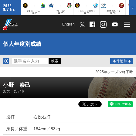
-
-
-
-
2026
8/7 Fri.
（東京ドーム）
（横 浜）
（京セラD大阪）
（エスコンＦ）
（
18:00
18:00
18:00
18:00
English
個人年度別成績
条件追加
2025年シーズン終了時
小野 泰己
おの・たいき
投打
右投右打
身長／体重
184cm／83kg