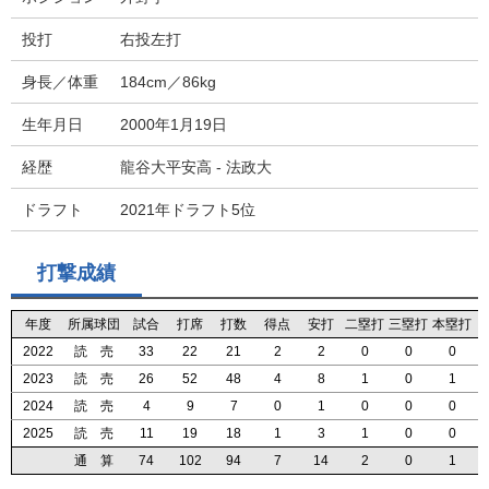
投打
右投左打
身長／体重
184cm／86kg
生年月日
2000年1月19日
経歴
龍谷大平安高 - 法政大
ドラフト
2021年ドラフト5位
打撃成績
年度
年度
年度
年度
所属球団
所属球団
所属球団
所属球団
試合
試合
試合
試合
打席
打席
打席
打席
打数
打数
打数
打数
得点
得点
得点
得点
安打
安打
安打
安打
二塁打
二塁打
二塁打
二塁打
三塁打
三塁打
三塁打
三塁打
本塁打
本塁打
本塁打
本塁打
2022
2022
2022
2022
読 売
読 売
読 売
読 売
33
33
33
33
22
22
22
22
21
21
21
21
2
2
2
2
2
2
2
2
0
0
0
0
0
0
0
0
0
0
0
0
2023
2023
2023
2023
読 売
読 売
読 売
読 売
26
26
26
26
52
52
52
52
48
48
48
48
4
4
4
4
8
8
8
8
1
1
1
1
0
0
0
0
1
1
1
1
2024
2024
2024
2024
読 売
読 売
読 売
読 売
4
4
4
4
9
9
9
9
7
7
7
7
0
0
0
0
1
1
1
1
0
0
0
0
0
0
0
0
0
0
0
0
2025
2025
2025
2025
読 売
読 売
読 売
読 売
11
11
11
11
19
19
19
19
18
18
18
18
1
1
1
1
3
3
3
3
1
1
1
1
0
0
0
0
0
0
0
0
通 算
通 算
通 算
通 算
74
74
74
74
102
102
102
102
94
94
94
94
7
7
7
7
14
14
14
14
2
2
2
2
0
0
0
0
1
1
1
1