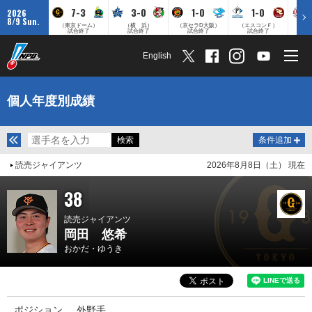
7-3
3-0
1-0
1-0
2026
8/9 Sun.
（東京ドーム）
（横 浜）
（京セラD大阪）
（エスコンＦ）
（
試合終了
試合終了
試合終了
試合終了
English
個人年度別成績
条件追加
読売ジャイアンツ
2026年8月8日（土） 現在
38
読売ジャイアンツ
岡田 悠希
おかだ・ゆうき
ポジション
外野手