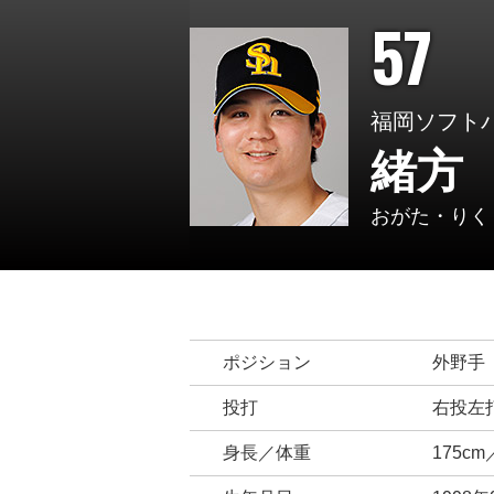
57
福岡ソフト
緒方
おがた・りく
ポジション
外野手
投打
右投左
身長／体重
175cm