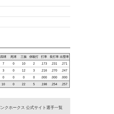
四球
死球
三振
併殺打
打率
長打率
出塁率
7
0
10
2
.173
.231
.271
3
0
12
3
.216
.270
.247
0
0
0
0
.000
.000
.000
10
0
22
5
.198
.254
.257
ンクホークス 公式サイト選手一覧