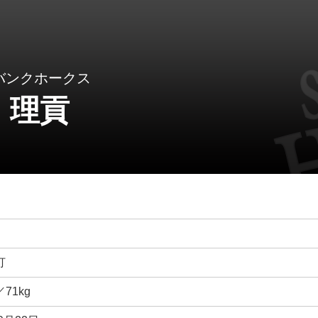
バンクホークス
 理貢
打
／71kg