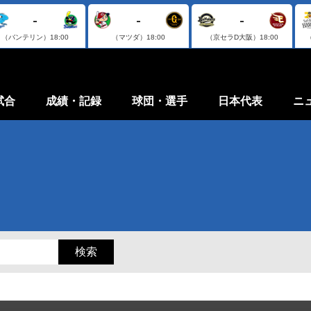
-
-
-
（バンテリン）
18:00
（マツダ）
18:00
（京セラD大阪）
18:00
試合
成績・記録
球団・選手
日本代表
ニ