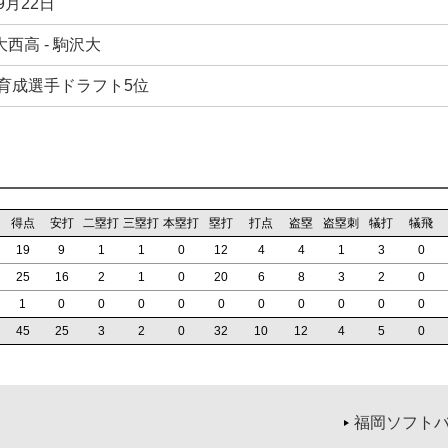
9月22日
西高 - 駒沢大
年育成選手ドラフト5位
得点
安打
二塁打
三塁打
本塁打
塁打
打点
盗塁
盗塁刺
犠打
犠飛
19
9
1
1
0
12
4
4
1
3
0
25
16
2
1
0
20
6
8
3
2
0
1
0
0
0
0
0
0
0
0
0
0
45
25
3
2
0
32
10
12
4
5
0
福岡ソフトバ