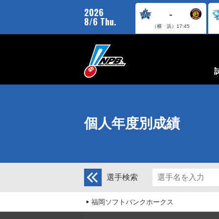
2026
-
8/6 Thu.
（横 浜）
17:45
個人年度別成績
選手検索
福岡ソフトバンクホークス