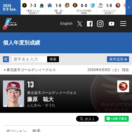
7-3
1-0
0-0
1-0
2026
8/9 Sun.
（東京ドーム）
（横 浜）
（京セラD大阪）
（エスコンＦ）
（
試合終了
4回裏
4回表
試合終了
English
個人年度別成績
条件追加
東北楽天ゴールデンイーグルス
2026年8月8日（土） 現在
13
東北楽天ゴールデンイーグルス
藤原 聡大
ふじわら・そうた
ポジション
投手