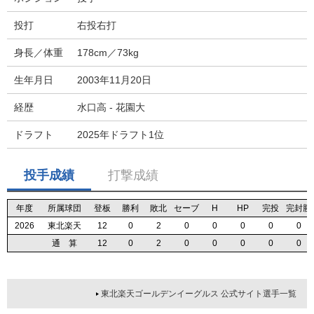
投打
右投右打
身長／体重
178cm／73kg
生年月日
2003年11月20日
経歴
水口高 - 花園大
ドラフト
2025年ドラフト1位
投手成績
打撃成績
年度
年度
年度
年度
所属球団
所属球団
所属球団
所属球団
登板
登板
登板
登板
勝利
勝利
勝利
勝利
敗北
敗北
敗北
敗北
セーブ
セーブ
セーブ
セーブ
H
H
H
H
HP
HP
HP
HP
完投
完投
完投
完投
完封勝
完封勝
完封勝
完封勝
2026
2026
2026
2026
東北楽天
東北楽天
東北楽天
東北楽天
12
12
12
12
0
0
0
0
2
2
2
2
0
0
0
0
0
0
0
0
0
0
0
0
0
0
0
0
0
0
0
0
通 算
通 算
通 算
通 算
12
12
12
12
0
0
0
0
2
2
2
2
0
0
0
0
0
0
0
0
0
0
0
0
0
0
0
0
0
0
0
0
東北楽天ゴールデンイーグルス 公式サイト選手一覧