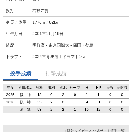
投打
右投左打
身長／体重
177cm／82kg
生年月日
2001年11月19日
経歴
明桜高 - 東京国際大 - 四国・徳島
ドラフト
2024年育成選手ドラフト1位
投手成績
打撃成績
年度
年度
年度
年度
所属球団
所属球団
所属球団
所属球団
登板
登板
登板
登板
勝利
勝利
勝利
勝利
敗北
敗北
敗北
敗北
セーブ
セーブ
セーブ
セーブ
H
H
H
H
HP
HP
HP
HP
完投
完投
完投
完投
完封勝
完封勝
完封勝
完封勝
無
無
無
無
2025
2025
2025
2025
阪 神
阪 神
阪 神
阪 神
18
18
18
18
0
0
0
0
2
2
2
2
0
0
0
0
1
1
1
1
1
1
1
1
0
0
0
0
0
0
0
0
2026
2026
2026
2026
阪 神
阪 神
阪 神
阪 神
35
35
35
35
2
2
2
2
0
0
0
0
1
1
1
1
9
9
9
9
11
11
11
11
0
0
0
0
0
0
0
0
通 算
通 算
通 算
通 算
53
53
53
53
2
2
2
2
2
2
2
2
1
1
1
1
10
10
10
10
12
12
12
12
0
0
0
0
0
0
0
0
阪神タイガース 公式サイト選手一覧