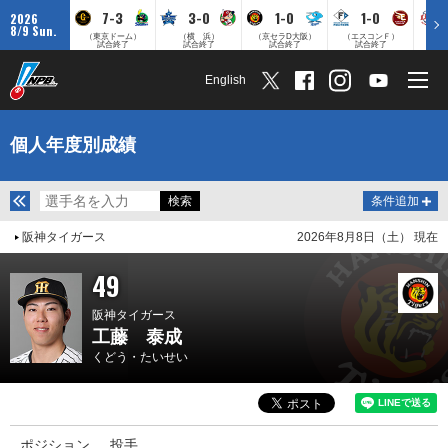
7-3
3-0
1-0
1-0
2026
8/9 Sun.
（東京ドーム）
（横 浜）
（京セラD大阪）
（エスコンＦ）
（
試合終了
試合終了
試合終了
試合終了
English
個人年度別成績
条件追加
阪神タイガース
2026年8月8日（土） 現在
49
阪神タイガース
工藤 泰成
くどう・たいせい
ポジション
投手