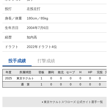
投打
左投左打
身長／体重
180cm／85kg
生年月日
2004年7月6日
経歴
知内高
ドラフト
2022年ドラフト4位
投手成績
打撃成績
年度
年度
年度
年度
所属球団
所属球団
所属球団
所属球団
登板
登板
登板
登板
勝利
勝利
勝利
勝利
敗北
敗北
敗北
敗北
セーブ
セーブ
セーブ
セーブ
H
H
H
H
HP
HP
HP
HP
完投
完投
完投
完投
完
完
完
完
2025
2025
2025
2025
東京ヤクルト
東京ヤクルト
東京ヤクルト
東京ヤクルト
1
1
1
1
0
0
0
0
0
0
0
0
0
0
0
0
0
0
0
0
0
0
0
0
0
0
0
0
通 算
通 算
通 算
通 算
1
1
1
1
0
0
0
0
0
0
0
0
0
0
0
0
0
0
0
0
0
0
0
0
0
0
0
0
東京ヤクルトスワローズ 公式サイト選手一覧