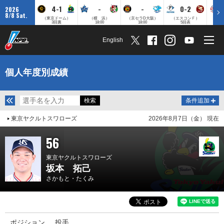
4-1
-
-
0-2
2026
8/8 Sat.
（東京ドーム）
（横 浜）
（京セラD大阪）
（エスコンＦ）
（
3回裏
18:00
18:00
5回表
English
個人年度別成績
条件追加
東京ヤクルトスワローズ
2026年8月7日（金） 現在
56
東京ヤクルトスワローズ
坂本 拓己
さかもと・たくみ
ポジション
投手