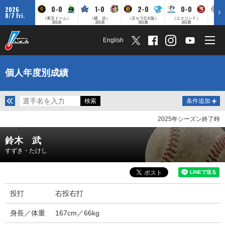
0-0
1-0
2-0
0-0
2026
8/7 Fri.
（東京ドーム）
（横 浜）
（京セラD大阪）
（エスコンＦ）
（
3回表
3回表
3回裏
3回裏
English
個人年度別成績
条件追加
2025年シーズン終了時
鈴木 武
すずき・たけし
投打
右投右打
身長／体重
167cm／66kg