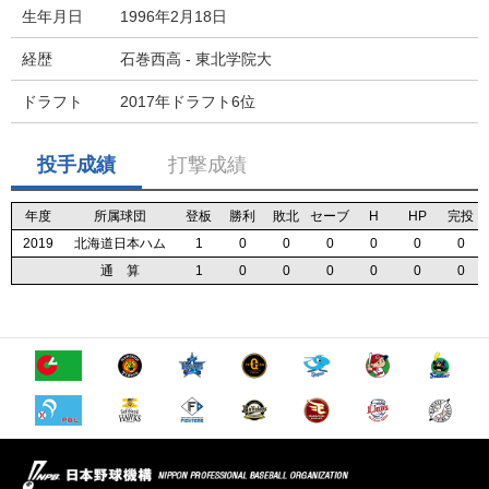
生年月日
1996年2月18日
経歴
石巻西高 - 東北学院大
ドラフト
2017年ドラフト6位
投手成績
打撃成績
年度
年度
年度
年度
所属球団
所属球団
所属球団
所属球団
登板
登板
登板
登板
勝利
勝利
勝利
勝利
敗北
敗北
敗北
敗北
セーブ
セーブ
セーブ
セーブ
H
H
H
H
HP
HP
HP
HP
完投
完投
完投
完投
2019
2019
2019
2019
北海道日本ハム
北海道日本ハム
北海道日本ハム
北海道日本ハム
1
1
1
1
0
0
0
0
0
0
0
0
0
0
0
0
0
0
0
0
0
0
0
0
0
0
0
0
通 算
通 算
通 算
通 算
1
1
1
1
0
0
0
0
0
0
0
0
0
0
0
0
0
0
0
0
0
0
0
0
0
0
0
0