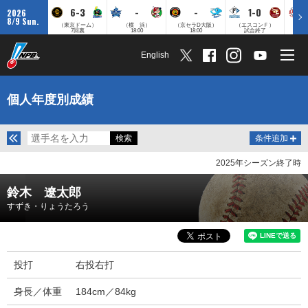
6-3
-
-
1-0
2026
8/9 Sun.
（東京ドーム）
（横 浜）
（京セラD大阪）
（エスコンＦ）
（
7回裏
18:00
18:00
試合終了
English
個人年度別成績
条件追加
2025年シーズン終了時
鈴木 遼太郎
すずき・りょうたろう
投打
右投右打
身長／体重
184cm／84kg