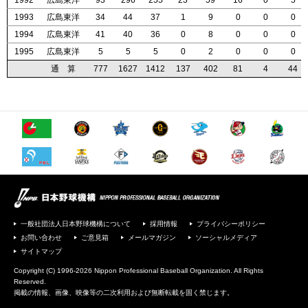
1992
1992
1992
1992
広島東洋
広島東洋
広島東洋
広島東洋
93
93
93
93
296
296
296
296
255
255
255
255
23
23
23
23
59
59
59
59
16
16
16
16
0
0
0
0
5
5
5
5
1993
1993
1993
1993
広島東洋
広島東洋
広島東洋
広島東洋
34
34
34
34
44
44
44
44
37
37
37
37
1
1
1
1
9
9
9
9
0
0
0
0
0
0
0
0
0
0
0
0
1994
1994
1994
1994
広島東洋
広島東洋
広島東洋
広島東洋
41
41
41
41
40
40
40
40
36
36
36
36
0
0
0
0
8
8
8
8
0
0
0
0
0
0
0
0
0
0
0
0
1995
1995
1995
1995
広島東洋
広島東洋
広島東洋
広島東洋
5
5
5
5
5
5
5
5
5
5
5
5
0
0
0
0
2
2
2
2
0
0
0
0
0
0
0
0
0
0
0
0
通 算
通 算
通 算
通 算
777
777
777
777
1627
1627
1627
1627
1412
1412
1412
1412
137
137
137
137
402
402
402
402
81
81
81
81
4
4
4
4
44
44
44
44
一般社団法人日本野球機構について
採用情報
プライバシーポリシー
お問い合わせ
ご意見箱
メールマガジン
ソーシャルメディア
サイトマップ
Copyright (C) 1996-2026 Nippon Professional Baseball Organization. All Rights
Reserved.
掲載の情報、画像、映像等の二次利用および無断転載を固く禁じます。