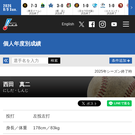
7-3
3-0
1-0
1-0
2026
8/9 Sun.
（東京ドーム）
（横 浜）
（京セラD大阪）
（エスコンＦ）
（
試合終了
試合終了
試合終了
試合終了
English
個人年度別成績
条件追加
2025年シーズン終了時
西田 真二
にしだ・しんじ
投打
左投左打
身長／体重
178cm／83kg