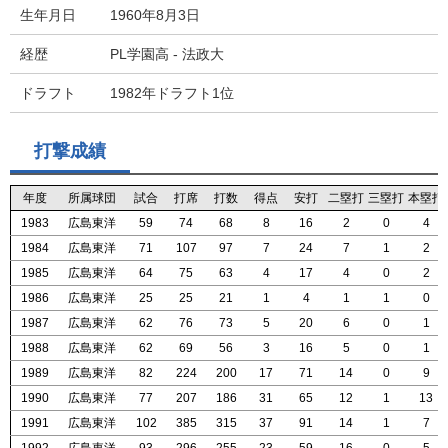
生年月日
1960年8月3日
経歴
PL学園高 - 法政大
ドラフト
1982年ドラフト1位
打撃成績
年度
年度
年度
年度
所属球団
所属球団
所属球団
所属球団
試合
試合
試合
試合
打席
打席
打席
打席
打数
打数
打数
打数
得点
得点
得点
得点
安打
安打
安打
安打
二塁打
二塁打
二塁打
二塁打
三塁打
三塁打
三塁打
三塁打
本塁打
本塁打
本塁打
本塁打
1983
1983
1983
1983
広島東洋
広島東洋
広島東洋
広島東洋
59
59
59
59
74
74
74
74
68
68
68
68
8
8
8
8
16
16
16
16
2
2
2
2
0
0
0
0
4
4
4
4
1984
1984
1984
1984
広島東洋
広島東洋
広島東洋
広島東洋
71
71
71
71
107
107
107
107
97
97
97
97
7
7
7
7
24
24
24
24
7
7
7
7
1
1
1
1
2
2
2
2
1985
1985
1985
1985
広島東洋
広島東洋
広島東洋
広島東洋
64
64
64
64
75
75
75
75
63
63
63
63
4
4
4
4
17
17
17
17
4
4
4
4
0
0
0
0
2
2
2
2
1986
1986
1986
1986
広島東洋
広島東洋
広島東洋
広島東洋
25
25
25
25
25
25
25
25
21
21
21
21
1
1
1
1
4
4
4
4
1
1
1
1
1
1
1
1
0
0
0
0
1987
1987
1987
1987
広島東洋
広島東洋
広島東洋
広島東洋
62
62
62
62
76
76
76
76
73
73
73
73
5
5
5
5
20
20
20
20
6
6
6
6
0
0
0
0
1
1
1
1
1988
1988
1988
1988
広島東洋
広島東洋
広島東洋
広島東洋
62
62
62
62
69
69
69
69
56
56
56
56
3
3
3
3
16
16
16
16
5
5
5
5
0
0
0
0
1
1
1
1
1989
1989
1989
1989
広島東洋
広島東洋
広島東洋
広島東洋
82
82
82
82
224
224
224
224
200
200
200
200
17
17
17
17
71
71
71
71
14
14
14
14
0
0
0
0
9
9
9
9
1990
1990
1990
1990
広島東洋
広島東洋
広島東洋
広島東洋
77
77
77
77
207
207
207
207
186
186
186
186
31
31
31
31
65
65
65
65
12
12
12
12
1
1
1
1
13
13
13
13
1991
1991
1991
1991
広島東洋
広島東洋
広島東洋
広島東洋
102
102
102
102
385
385
385
385
315
315
315
315
37
37
37
37
91
91
91
91
14
14
14
14
1
1
1
1
7
7
7
7