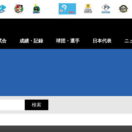
試合
成績・記録
球団・選手
日本代表
ニ