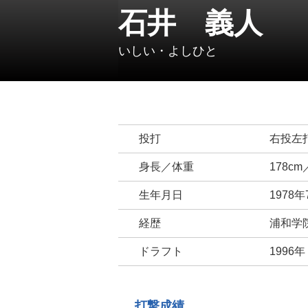
石井 義人
いしい・よしひと
投打
右投左
身長／体重
178cm
生年月日
1978年
経歴
浦和学
ドラフト
1996
打撃成績