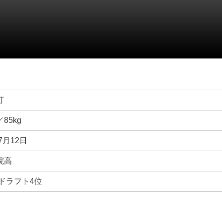
打
／85kg
7月12日
院高
年ドラフト4位