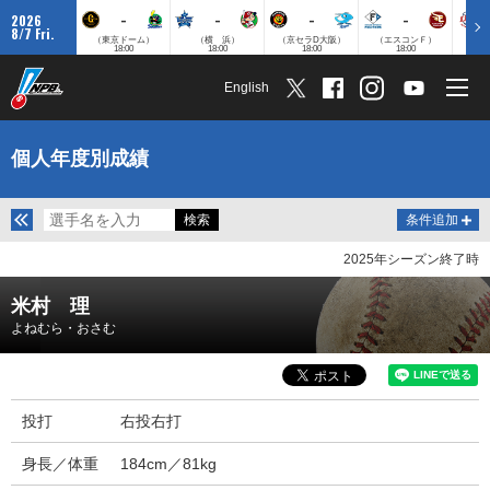
-
-
-
-
2026
8/7 Fri.
（東京ドーム）
（横 浜）
（京セラD大阪）
（エスコンＦ）
（
18:00
18:00
18:00
18:00
English
個人年度別成績
条件追加
2025年シーズン終了時
米村 理
よねむら・おさむ
投打
右投右打
身長／体重
184cm／81kg