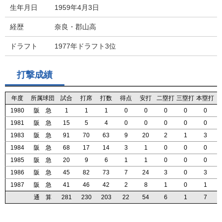
生年月日
1959年4月3日
経歴
奈良・郡山高
ドラフト
1977年ドラフト3位
打撃成績
年度
年度
年度
年度
所属球団
所属球団
所属球団
所属球団
試合
試合
試合
試合
打席
打席
打席
打席
打数
打数
打数
打数
得点
得点
得点
得点
安打
安打
安打
安打
二塁打
二塁打
二塁打
二塁打
三塁打
三塁打
三塁打
三塁打
本塁打
本塁打
本塁打
本塁打
1980
1980
1980
1980
阪 急
阪 急
阪 急
阪 急
1
1
1
1
1
1
1
1
1
1
1
1
0
0
0
0
0
0
0
0
0
0
0
0
0
0
0
0
0
0
0
0
1981
1981
1981
1981
阪 急
阪 急
阪 急
阪 急
15
15
15
15
5
5
5
5
4
4
4
4
0
0
0
0
0
0
0
0
0
0
0
0
0
0
0
0
0
0
0
0
1983
1983
1983
1983
阪 急
阪 急
阪 急
阪 急
91
91
91
91
70
70
70
70
63
63
63
63
9
9
9
9
20
20
20
20
2
2
2
2
1
1
1
1
3
3
3
3
1984
1984
1984
1984
阪 急
阪 急
阪 急
阪 急
68
68
68
68
17
17
17
17
14
14
14
14
3
3
3
3
1
1
1
1
0
0
0
0
0
0
0
0
0
0
0
0
1985
1985
1985
1985
阪 急
阪 急
阪 急
阪 急
20
20
20
20
9
9
9
9
6
6
6
6
1
1
1
1
1
1
1
1
0
0
0
0
0
0
0
0
0
0
0
0
1986
1986
1986
1986
阪 急
阪 急
阪 急
阪 急
45
45
45
45
82
82
82
82
73
73
73
73
7
7
7
7
24
24
24
24
3
3
3
3
0
0
0
0
3
3
3
3
1987
1987
1987
1987
阪 急
阪 急
阪 急
阪 急
41
41
41
41
46
46
46
46
42
42
42
42
2
2
2
2
8
8
8
8
1
1
1
1
0
0
0
0
1
1
1
1
通 算
通 算
通 算
通 算
281
281
281
281
230
230
230
230
203
203
203
203
22
22
22
22
54
54
54
54
6
6
6
6
1
1
1
1
7
7
7
7