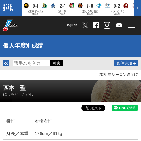
0-1
2-1
2-0
0-2
2026
8/7 Fri.
（東京ドーム）
（横 浜）
（京セラD大阪）
（エスコンＦ）
（
8回裏
7回裏
8回表
8回表
English
個人年度別成績
条件追加
2025年シーズン終了時
西本 聖
にしもと・たかし
投打
右投右打
身長／体重
176cm／81kg