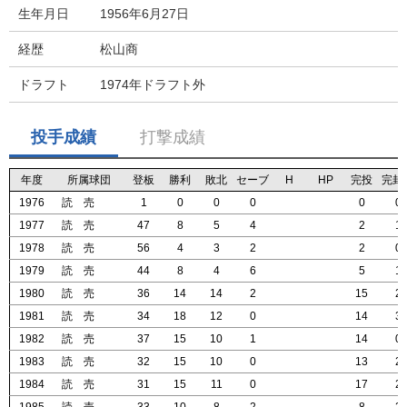
生年月日
1956年6月27日
経歴
松山商
ドラフト
1974年ドラフト外
投手成績
打撃成績
年度
年度
年度
年度
所属球団
所属球団
所属球団
所属球団
登板
登板
登板
登板
勝利
勝利
勝利
勝利
敗北
敗北
敗北
敗北
セーブ
セーブ
セーブ
セーブ
H
H
H
H
HP
HP
HP
HP
完投
完投
完投
完投
完封
完封
完封
完封
1976
1976
1976
1976
読 売
読 売
読 売
読 売
1
1
1
1
0
0
0
0
0
0
0
0
0
0
0
0
0
0
0
0
0
0
0
0
1977
1977
1977
1977
読 売
読 売
読 売
読 売
47
47
47
47
8
8
8
8
5
5
5
5
4
4
4
4
2
2
2
2
1
1
1
1
1978
1978
1978
1978
読 売
読 売
読 売
読 売
56
56
56
56
4
4
4
4
3
3
3
3
2
2
2
2
2
2
2
2
0
0
0
0
1979
1979
1979
1979
読 売
読 売
読 売
読 売
44
44
44
44
8
8
8
8
4
4
4
4
6
6
6
6
5
5
5
5
1
1
1
1
1980
1980
1980
1980
読 売
読 売
読 売
読 売
36
36
36
36
14
14
14
14
14
14
14
14
2
2
2
2
15
15
15
15
2
2
2
2
1981
1981
1981
1981
読 売
読 売
読 売
読 売
34
34
34
34
18
18
18
18
12
12
12
12
0
0
0
0
14
14
14
14
3
3
3
3
1982
1982
1982
1982
読 売
読 売
読 売
読 売
37
37
37
37
15
15
15
15
10
10
10
10
1
1
1
1
14
14
14
14
0
0
0
0
1983
1983
1983
1983
読 売
読 売
読 売
読 売
32
32
32
32
15
15
15
15
10
10
10
10
0
0
0
0
13
13
13
13
2
2
2
2
1984
1984
1984
1984
読 売
読 売
読 売
読 売
31
31
31
31
15
15
15
15
11
11
11
11
0
0
0
0
17
17
17
17
2
2
2
2