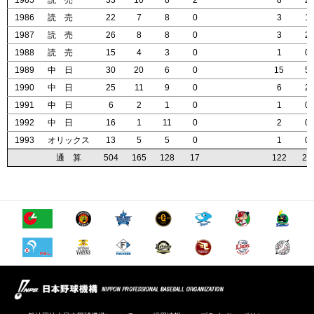
1985
1985
1985
1985
読 売
読 売
読 売
読 売
33
33
33
33
10
10
10
10
8
8
8
8
2
2
2
2
8
8
8
8
2
2
2
2
1986
1986
1986
1986
読 売
読 売
読 売
読 売
22
22
22
22
7
7
7
7
8
8
8
8
0
0
0
0
3
3
3
3
1
1
1
1
1987
1987
1987
1987
読 売
読 売
読 売
読 売
26
26
26
26
8
8
8
8
8
8
8
8
0
0
0
0
3
3
3
3
2
2
2
2
1988
1988
1988
1988
読 売
読 売
読 売
読 売
15
15
15
15
4
4
4
4
3
3
3
3
0
0
0
0
1
1
1
1
0
0
0
0
1989
1989
1989
1989
中 日
中 日
中 日
中 日
30
30
30
30
20
20
20
20
6
6
6
6
0
0
0
0
15
15
15
15
5
5
5
5
1990
1990
1990
1990
中 日
中 日
中 日
中 日
25
25
25
25
11
11
11
11
9
9
9
9
0
0
0
0
6
6
6
6
2
2
2
2
1991
1991
1991
1991
中 日
中 日
中 日
中 日
6
6
6
6
2
2
2
2
1
1
1
1
0
0
0
0
1
1
1
1
0
0
0
0
1992
1992
1992
1992
中 日
中 日
中 日
中 日
16
16
16
16
1
1
1
1
11
11
11
11
0
0
0
0
2
2
2
2
0
0
0
0
1993
1993
1993
1993
オリックス
オリックス
オリックス
オリックス
13
13
13
13
5
5
5
5
5
5
5
5
0
0
0
0
1
1
1
1
0
0
0
0
通 算
通 算
通 算
通 算
504
504
504
504
165
165
165
165
128
128
128
128
17
17
17
17
122
122
122
122
23
23
23
23