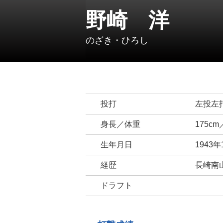
野崎 洋
のざき・ひろし
投打
左投左
身長／体重
175cm
生年月日
1943年
経歴
長崎南山
ドラフト