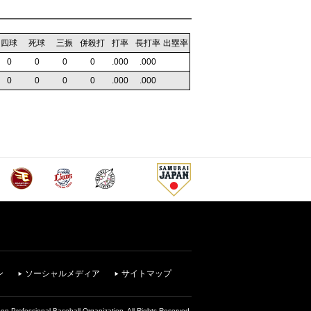
四球
死球
三振
併殺打
打率
長打率
出塁率
0
0
0
0
.000
.000
0
0
0
0
.000
.000
ン
ソーシャルメディア
サイトマップ
on Professional Baseball Organization. All Rights Reserved.