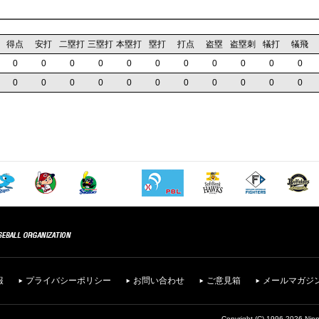
得点
安打
二塁打
三塁打
本塁打
塁打
打点
盗塁
盗塁刺
犠打
犠飛
0
0
0
0
0
0
0
0
0
0
0
0
0
0
0
0
0
0
0
0
0
0
報
プライバシーポリシー
お問い合わせ
ご意見箱
メールマガジ
Copyright (C) 1996-2026 Nipp