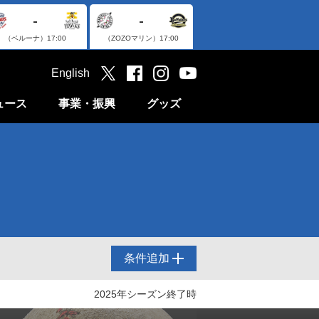
-
-
（ベルーナ）
17:00
（ZOZOマリン）
17:00
English
ュース
事業・振興
グッズ
条件追加
2025年シーズン終了時