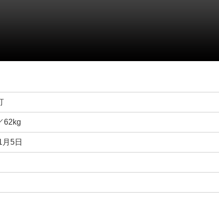
打
／62kg
年1月5日