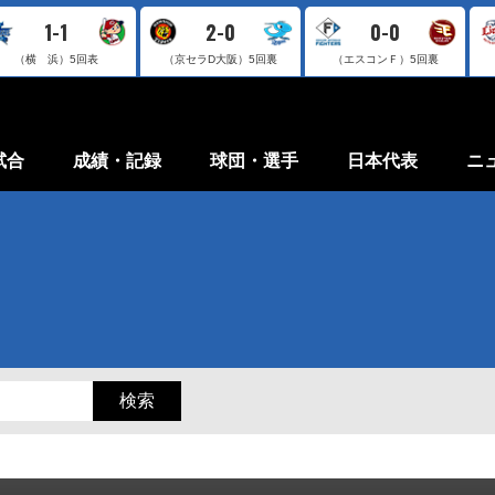
1-1
2-0
0-0
（横 浜）
5回表
（京セラD大阪）
5回裏
（エスコンＦ）
5回裏
試合
成績・記録
球団・選手
日本代表
ニ