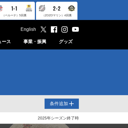
1-1
2-2
（ベルーナ）
5回裏
（ZOZOマリン）
4回裏
English
ュース
事業・振興
グッズ
条件追加
2025年シーズン終了時