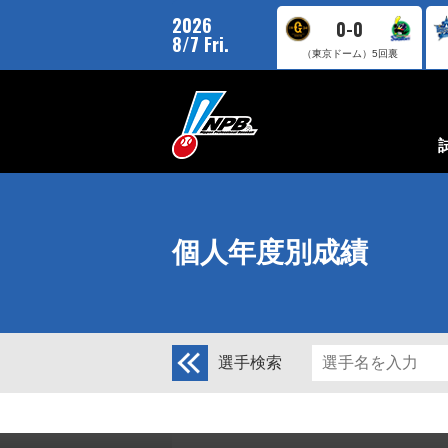
2026
0-0
8/7 Fri.
（東京ドーム）
5回裏
個人年度別成績
選手検索