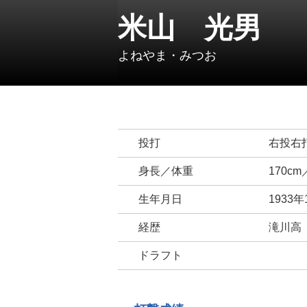
米山 光男
よねやま・みつお
投打
右投右
身長／体重
170cm
生年月日
1933
経歴
滝川高
ドラフト